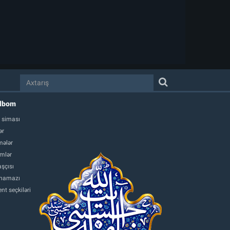
albom
 siması
ər
ələr
mlər
şçısı
namazı
nt seçkiləri