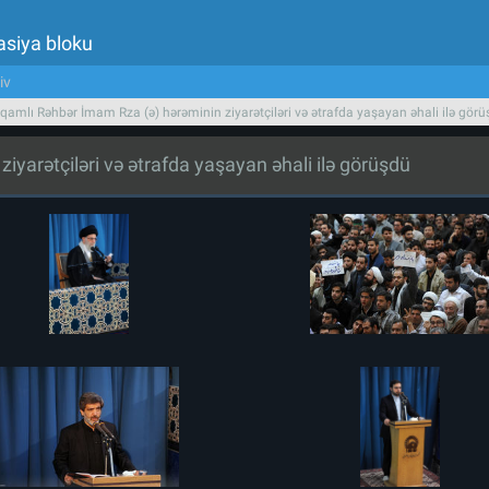
asiya bloku
iv
qamlı Rəhbər İmam Rza (ə) hərəminin ziyarətçiləri və ətrafda yaşayan əhali ilə gör
yarətçiləri və ətrafda yaşayan əhali ilə görüşdü