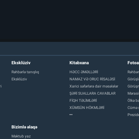
Eksklüziv
Kitabxana
Foto
Rəhbərlə tanışlıq
HƏCC ƏMƏLLƏRİ
Rəhbər
Eksklüziv
NAMAZ VƏ ORUC RİSALƏSİ
Görüşl
i
Xarici səfərlərə dair məsələlər
Görüşm
ŞƏRİ SUALLARA CAVABLAR
Mərasi
FİQH TƏLİMLƏRİ
Ölkə ba
XÜMSÜN HÖKMLƏRİ
Cümə 
Prezide
Bizimlə əlaqə
Məktub yaz