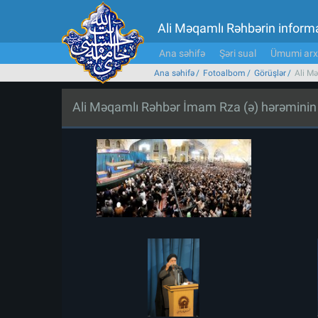
Ali Məqamlı Rəhbərin inform
Ana səhifə
Şəri sual
Ümumi arx
Ana səhifə
Fotoalbom
Görüşlər
Ali Mə
Ali Məqamlı Rəhbər İmam Rza (ə) hərəminin zi