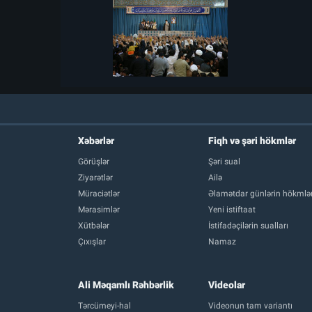
Xəbərlər
Fiqh və şəri hökmlər
Görüşlər
Şəri sual
Ziyarətlər
Ailə
Müraciətlər
Əlamətdar günlərin hökmlər
Mərasimlər
Yeni istiftaat
Xütbələr
İstifadəçilərin sualları
Çıxışlar
Namaz
Ali Məqamlı Rəhbərlik
Videolar
Tərcümeyi-hal
Videonun tam variantı