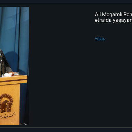
Ali Məqamlı Rəh
ətrafda yaşayan 
Yüklə