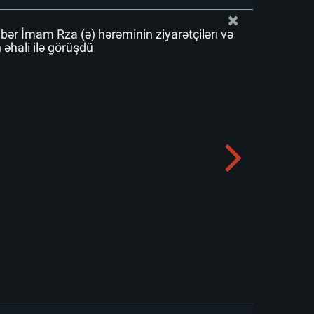
bər İmam Rza (ə) hərəminin ziyarətçiləri və
əhali ilə görüşdü