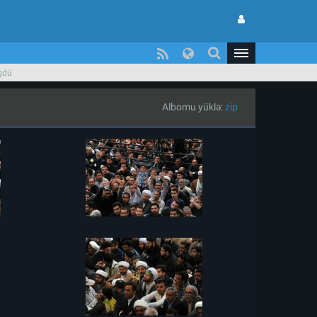
üşdü
Albomu yüklə:
zip