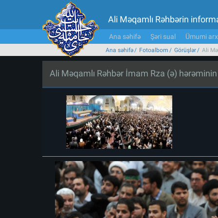
Ali Məqamlı Rəhbərin inform
Ana səhifə
Şəri sual
Ümumi arx
Ana səhifə
Fotoalbom
Görüşlər
Ali Mə
Ali Məqamlı Rəhbər İmam Rza (ə) hərəminin zi