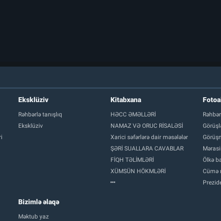
Eksklüziv
Kitabxana
Foto
Rəhbərlə tanışlıq
HƏCC ƏMƏLLƏRİ
Rəhbər
Eksklüziv
NAMAZ VƏ ORUC RİSALƏSİ
Görüşl
i
Xarici səfərlərə dair məsələlər
Görüşm
ŞƏRİ SUALLARA CAVABLAR
Mərasi
FİQH TƏLİMLƏRİ
Ölkə ba
XÜMSÜN HÖKMLƏRİ
Cümə 
Prezide
Bizimlə əlaqə
Məktub yaz