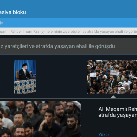
asiya bloku
iv
qamlı Rəhbər İmam Rza (ə) hərəminin ziyarətçiləri və ətrafda yaşayan əhali ilə gör
yarətçiləri və ətrafda yaşayan əhali ilə görüşdü
Ali Məqamlı Rəh
ətrafda yaşayan 
Yüklə