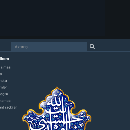
albom
 siması
ər
ələr
mlər
şçısı
namazı
nt seçkiləri