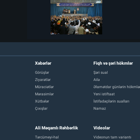
Xəbərlər
Fiqh və şəri hökmlər
Görüşlər
Şəri sual
Ziyarətlər
Ailə
Müraciətlər
Əlamətdar günlərin hökmlər
Mərasimlər
Yeni istiftaat
Xütbələr
İstifadəçilərin sualları
Çıxışlar
Namaz
Ali Məqamlı Rəhbərlik
Videolar
Tərcümeyi-hal
Videonun tam variantı