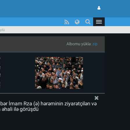
üşdü
Albomu yüklə:
zip
bər İmam Rza (ə) hərəminin ziyarətçiləri və
əhali ilə görüşdü