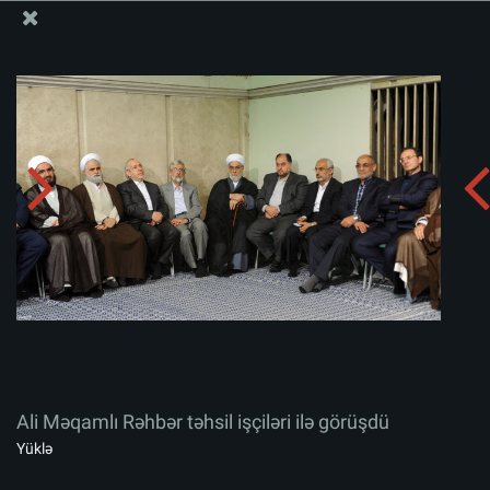
Ali Məqamlı Rəhbərin informasiya bloku
Ali Məqamlı Rəhbər təhsil işçiləri ilə görüşdü
Albomu yüklə:
zip
Ali Məqamlı Rəhbər təhsil işçiləri ilə görüşdü
Yüklə