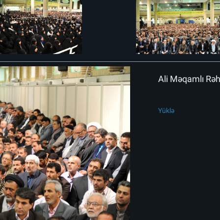
Ali Məqamlı Rəhbə
Yüklə