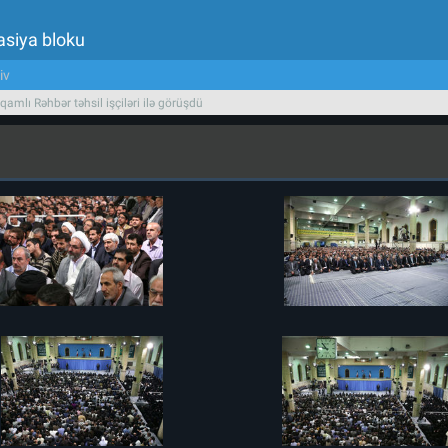
asiya bloku
iv
qamlı Rəhbər təhsil işçiləri ilə görüşdü