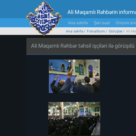
Ali Məqamlı Rəhbərin inform
Ana səhifə
Şəri sual
Ümumi arx
Ana səhifə
Fotoalbom
Görüşlər
Ali Mə
Ali Məqamlı Rəhbər təhsil işçiləri ilə görüşdü