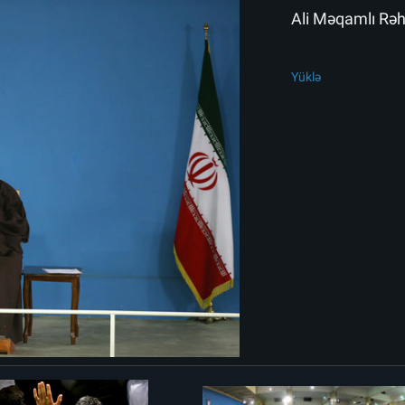
Ali Məqamlı Rəhbə
Yüklə