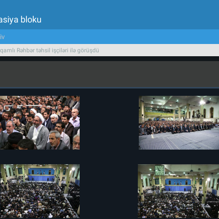
asiya bloku
iv
qamlı Rəhbər təhsil işçiləri ilə görüşdü