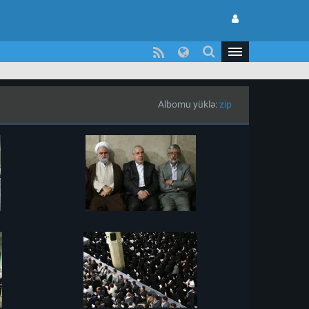
Albomu yüklə:
zip