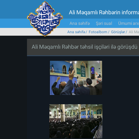
Ali Məqamlı Rəhbərin inform
Ana səhifə
Şəri sual
Ümumi arx
Ana səhifə
Fotoalbom
Görüşlər
Ali Mə
Ali Məqamlı Rəhbər təhsil işçiləri ilə görüşdü