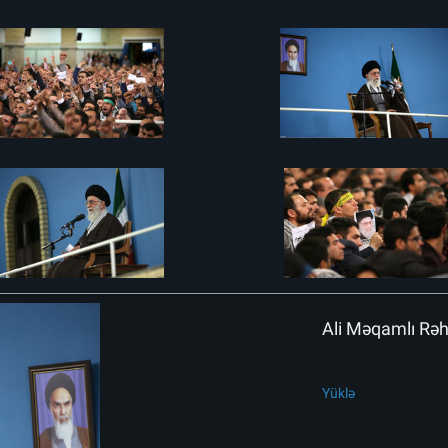
Ali Məqamlı Rəhbə
Yüklə