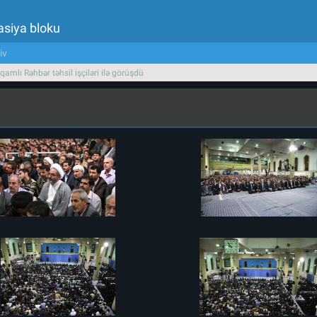
asiya bloku
iv
qamlı Rəhbər təhsil işçiləri ilə görüşdü