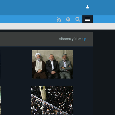
Albomu yüklə:
zip