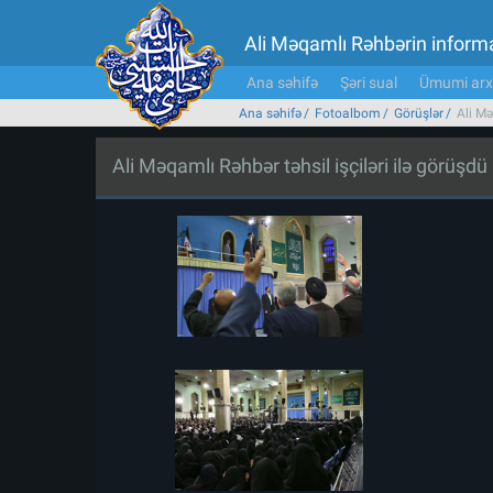
Ali Məqamlı Rəhbərin inform
Ana səhifə
Şəri sual
Ümumi arx
Ana səhifə
Fotoalbom
Görüşlər
Ali Mə
Ali Məqamlı Rəhbər təhsil işçiləri ilə görüşdü