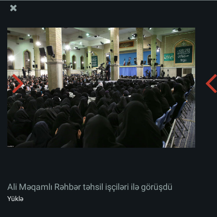
Ali Məqamlı Rəhbərin informasiya bloku
Ali Məqamlı Rəhbər təhsil işçiləri ilə görüşdü
Albomu yüklə:
zip
Ali Məqamlı Rəhbər təhsil işçiləri ilə görüşdü
Yüklə