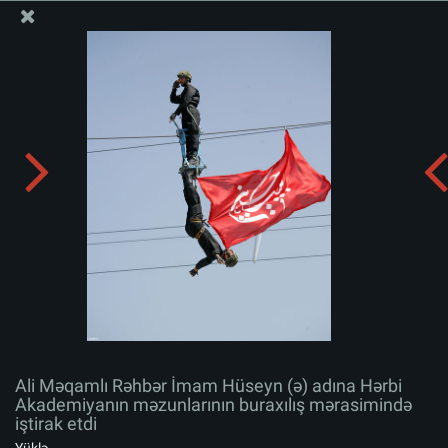
Ali Məqamlı Rəhbərin informasiya bloku
Ali Məqamlı Rəhbər İmam Hüseyn (ə) adına Hərbi
Akademiyanın məzunlarının buraxılış mərasimində
iştirak etdi
Albomu yüklə:
zip
Ali Məqamlı Rəhbər İmam Hüseyn (ə) adına Hərbi
Akademiyanın məzunlarının buraxılış mərasimində
iştirak etdi