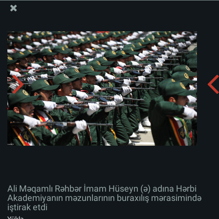
Ali Məqamlı Rəhbərin informasiya bloku
Ali Məqamlı Rəhbər İmam Hüseyn (ə) adına Hərbi
Akademiyanın məzunlarının buraxılış mərasimində
iştirak etdi
Albomu yüklə:
zip
Ali Məqamlı Rəhbər İmam Hüseyn (ə) adına Hərbi
Akademiyanın məzunlarının buraxılış mərasimində
iştirak etdi