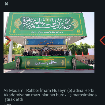
Ali Məqamlı Rəhbərin informasiya bloku
Ali Məqamlı Rəhbər İmam Hüseyn (ə) adına Hərbi
Akademiyanın məzunlarının buraxılış mərasimində
iştirak etdi
Albomu yüklə:
zip
Ali Məqamlı Rəhbər İmam Hüseyn (ə) adına Hərbi
Akademiyanın məzunlarının buraxılış mərasimində
iştirak etdi