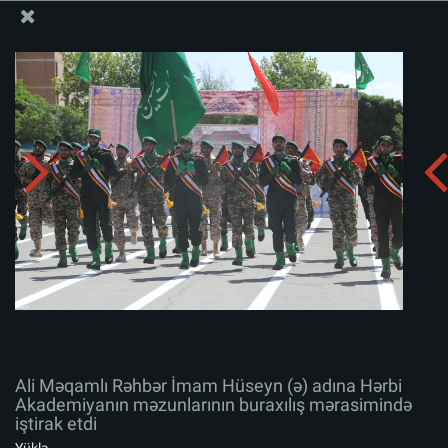
Ali Məqamlı Rəhbərin informasiya bloku
Ali Məqamlı Rəhbər İmam Hüseyn (ə) adına Hərbi
Akademiyanın məzunlarının buraxılış mərasimində
iştirak etdi
Albomu yüklə:
zip
Ali Məqamlı Rəhbər İmam Hüseyn (ə) adına Hərbi
Akademiyanın məzunlarının buraxılış mərasimində
iştirak etdi