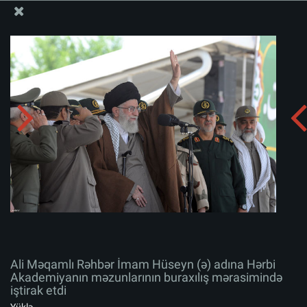
Ali Məqamlı Rəhbərin informasiya bloku
Ali Məqamlı Rəhbər İmam Hüseyn (ə) adına Hərbi
Akademiyanın məzunlarının buraxılış mərasimində
iştirak etdi
Albomu yüklə:
zip
Ali Məqamlı Rəhbər İmam Hüseyn (ə) adına Hərbi
Akademiyanın məzunlarının buraxılış mərasimində
iştirak etdi