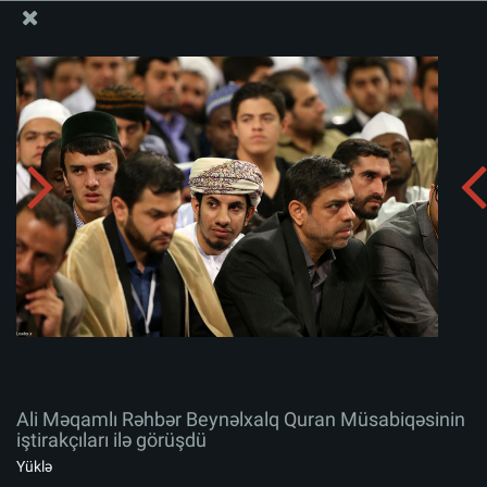
Ali Məqamlı Rəhbərin informasiya bloku
Ali Məqamlı Rəhbər Beynəlxalq Quran Müsabiqəsinin
iştirakçıları ilə görüşdü
Albomu yüklə:
zip
Ali Məqamlı Rəhbər Beynəlxalq Quran Müsabiqəsinin
iştirakçıları ilə görüşdü
Yüklə