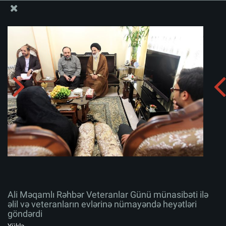
Ali Məqamlı Rəhbərin informasiya bloku
Ali Məqamlı Rəhbər Veteranlar Günü münasibəti ilə əlil
və veteranların evlərinə nümayəndə heyətləri göndərdi
Albomu yüklə:
zip
Ali Məqamlı Rəhbər Veteranlar Günü münasibəti ilə
əlil və veteranların evlərinə nümayəndə heyətləri
göndərdi