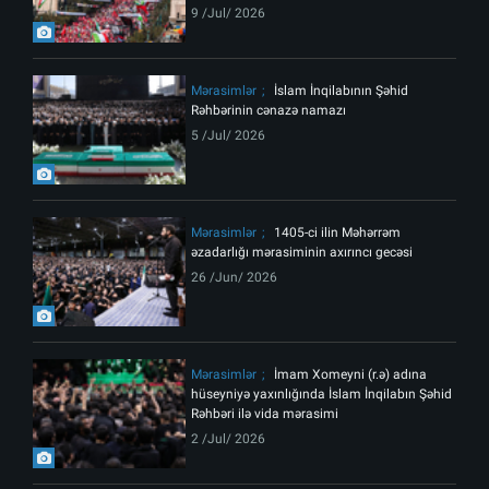
9 /Jul/ 2026
Mərasimlər
İslam İnqilabının Şəhid
Rəhbərinin cənazə namazı
5 /Jul/ 2026
Mərasimlər
1405-ci ilin Məhərrəm
əzadarlığı mərasiminin axırıncı gecəsi
26 /Jun/ 2026
Mərasimlər
İmam Xomeyni (r.ə) adına
hüseyniyə yaxınlığında İslam İnqilabın Şəhid
Rəhbəri ilə vida mərasimi
2 /Jul/ 2026