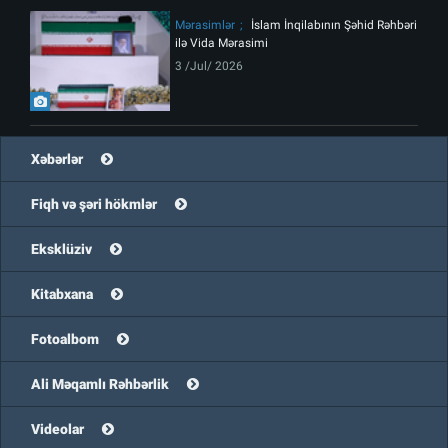
Mərasimlər
İslam İnqilabının Şəhid Rəhbəri
ilə Vida Mərasimi
3 /Jul/ 2026
Xəbərlər
Fiqh və şəri hökmlər
Eksklüziv
Kitabxana
Fotoalbom
Ali Məqamlı Rəhbərlik
Videolar