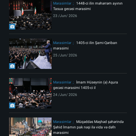
Mərasimlər
1448-ci ilin məhərrəm ayının
Tasua gecəsi mərasimi
23 /Jun/ 2026
Mərasimlər
1405-ci ilin Şami-Qəriban
mərasimi
25 /Jun/ 2026
Mərasimlər
İmam Hüseynin (ə) Aşura
gecəsi mərasimi 1405-ci il
24 /Jun/ 2026
Mərasimlər
Müqəddəs Məşhəd şəhərində
Şəhid İmamın pak nəşi ilə vida və dəfn
mərasimi