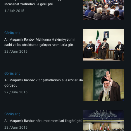
incəsənət xadimləri ilə görüşdü
1 /Jul/ 2015
Görüşlər
Ali Məqamlı Rəhbər Məhkəmə Hakimiyyətinin
sədri və bu strukturda çalışan rəsmilərlə gör...
28 /Jun/ 2015
Görüşlər
Ali Məqamlı Rəhbər 7 tir şəhidlərinin ailə üzvləri ilə
görüşdü
27 /Jun/ 2015
Görüşlər
Ali Məqamlı Rəhbər hökumət rəsmiləri ilə görüşdü
23 /Jun/ 2015