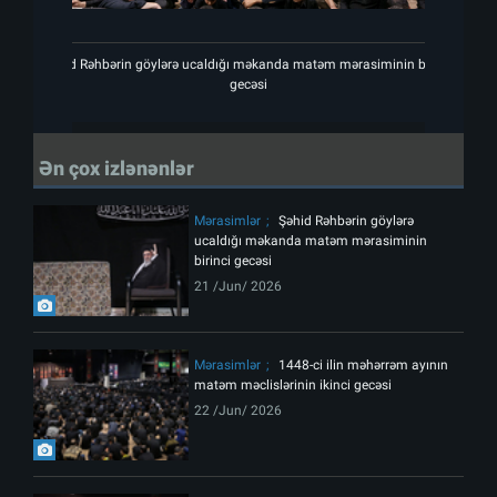
Şəhid Rəhbərin göylərə ucaldığı məkanda matəm mərasiminin birinci
Şəhi
gecəsi
Ən çox izlənənlər
Mərasimlər
Şəhid Rəhbərin göylərə
ucaldığı məkanda matəm mərasiminin
birinci gecəsi
21 /Jun/ 2026
Mərasimlər
1448-ci ilin məhərrəm ayının
matəm məclislərinin ikinci gecəsi
22 /Jun/ 2026