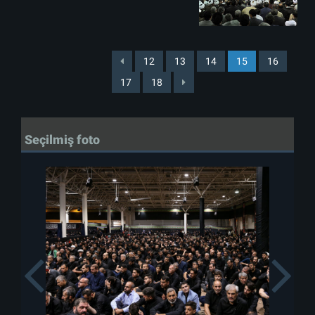
12
13
14
15
16
17
18
Seçilmiş foto
Previous