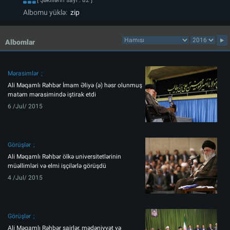
[ Şəkillərin sayı : 82 ]
Albomu yüklə:
zip
Albomlar
Mərasimlər
Ali Məqamlı Rəhbər İmam Əliyə (ə) həsr olunmuş
matəm mərasimində iştirak etdi
6 /Jul/ 2015
Görüşlər
Ali Məqamlı Rəhbər ölkə universitetlərinin
müəllimləri və elmi işçilərlə görüşdü
4 /Jul/ 2015
Görüşlər
Ali Məqamlı Rəhbər şairlər, mədəniyyət və