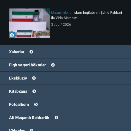
Mərasimlər
İslam İnqilabının Şəhid Rəhbəri
ilə Vida Mərasimi
3 /Jul/ 2026
Xəbərlər
Fiqh və şəri hökmlər
Eksklüziv
Kitabxana
Fotoalbom
Ali Məqamlı Rəhbərlik
Videolar