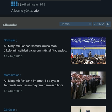
[ Şəkillərin sayı : 91 ]
Albomu yüklə:
zip
Albomlar
Görüşlər
Ali Məqamlı Rəhbər rəsmilər, müsəlman
ölkələrinin səfirləri və xalqın müxtəlif təbəqələ...
18 /Jul/ 2015
Mərasimlər
Ali Məqamlı Rəhbərin imaməti ilə paytaxt
Tehranda möhtəşəm bayram namazı qılındı
18 /Jul/ 2015
Görüşlər