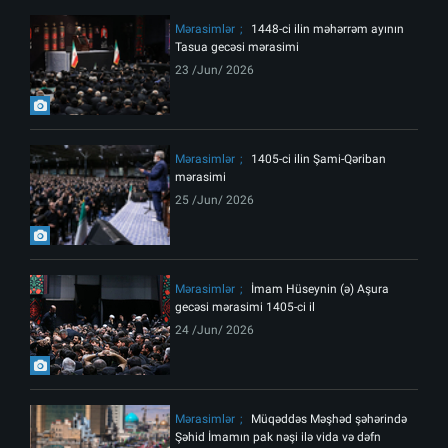
Mərasimlər
1448-ci ilin məhərrəm ayının
Tasua gecəsi mərasimi
23 /Jun/ 2026
Mərasimlər
1405-ci ilin Şami-Qəriban
mərasimi
25 /Jun/ 2026
Mərasimlər
İmam Hüseynin (ə) Aşura
gecəsi mərasimi 1405-ci il
24 /Jun/ 2026
Mərasimlər
Müqəddəs Məşhəd şəhərində
Şəhid İmamın pak nəşi ilə vida və dəfn