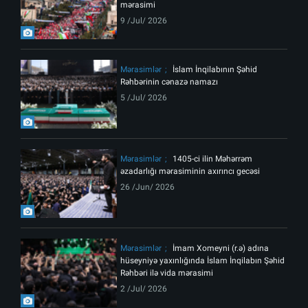
mərasimi
9 /Jul/ 2026
Mərasimlər
İslam İnqilabının Şəhid
Rəhbərinin cənazə namazı
5 /Jul/ 2026
Mərasimlər
1405-ci ilin Məhərrəm
əzadarlığı mərasiminin axırıncı gecəsi
26 /Jun/ 2026
Mərasimlər
İmam Xomeyni (r.ə) adına
hüseyniyə yaxınlığında İslam İnqilabın Şəhid
Rəhbəri ilə vida mərasimi
2 /Jul/ 2026