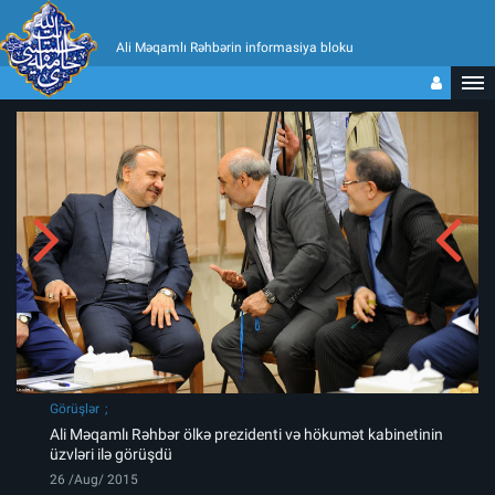
Ali Məqamlı Rəhbərin informasiya bloku
Görüşlər
Ali Məqamlı Rəhbər ölkə prezidenti və hökumət kabinetinin
üzvləri ilə görüşdü
26 /Aug/ 2015