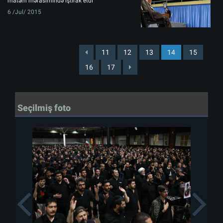
matəm mərasimində iştirak etdi
6 /Jul/ 2015
11
12
13
14
15
16
17
Seçilmiş foto
Previous