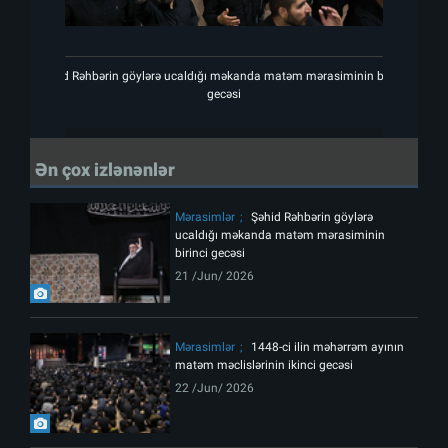
Şəhid Rəhbərin göylərə ucaldığı məkanda matəm mərasiminin birinci
Şəhid 
gecəsi
Ən çox izlənənlər
Mərasimlər
Şəhid Rəhbərin göylərə
ucaldığı məkanda matəm mərasiminin
birinci gecəsi
21 /Jun/ 2026
Mərasimlər
1448-ci ilin məhərrəm ayının
matəm məclislərinin ikinci gecəsi
22 /Jun/ 2026