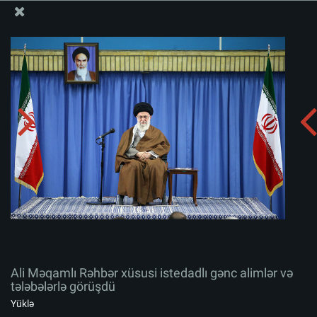
Ali Məqamlı Rəhbərin informasiya bloku
Ali Məqamlı Rəhbər xüsusi istedadlı gənc alimlər və
tələbələrlə görüşdü
Albomu yüklə:
zip
Ali Məqamlı Rəhbər xüsusi istedadlı gənc alimlər və
tələbələrlə görüşdü
Yüklə