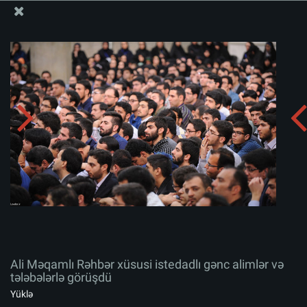
Ali Məqamlı Rəhbərin informasiya bloku
Ali Məqamlı Rəhbər xüsusi istedadlı gənc alimlər və
tələbələrlə görüşdü
Albomu yüklə:
zip
Ali Məqamlı Rəhbər xüsusi istedadlı gənc alimlər və
tələbələrlə görüşdü
Yüklə