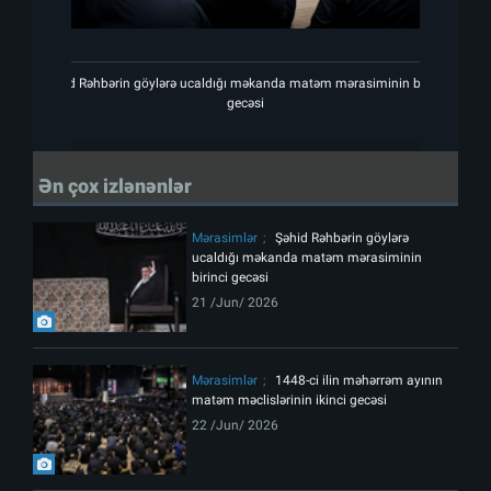
Şəhid Rəhbərin göylərə ucaldığı məkanda matəm mərasiminin birinci
gecəsi
Ən çox izlənənlər
Mərasimlər
Şəhid Rəhbərin göylərə
ucaldığı məkanda matəm mərasiminin
birinci gecəsi
21 /Jun/ 2026
Mərasimlər
1448-ci ilin məhərrəm ayının
matəm məclislərinin ikinci gecəsi
22 /Jun/ 2026