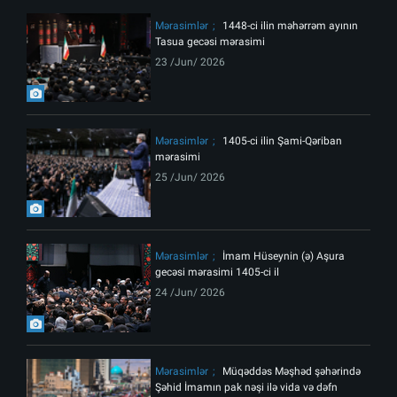
Mərasimlər
1448-ci ilin məhərrəm ayının
Tasua gecəsi mərasimi
23 /Jun/ 2026
Mərasimlər
1405-ci ilin Şami-Qəriban
mərasimi
25 /Jun/ 2026
Mərasimlər
İmam Hüseynin (ə) Aşura
gecəsi mərasimi 1405-ci il
24 /Jun/ 2026
Mərasimlər
Müqəddəs Məşhəd şəhərində
Şəhid İmamın pak nəşi ilə vida və dəfn