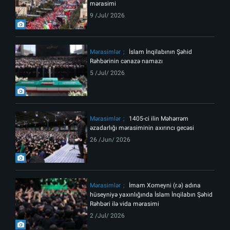
mərasimi
9 /Jul/ 2026
Mərasimlər
İslam İnqilabının Şəhid
Rəhbərinin cənazə namazı
5 /Jul/ 2026
Mərasimlər
1405-ci ilin Məhərrəm
əzadarlığı mərasiminin axırıncı gecəsi
26 /Jun/ 2026
Mərasimlər
İmam Xomeyni (r.ə) adına
hüseyniyə yaxınlığında İslam İnqilabın Şəhid
Rəhbəri ilə vida mərasimi
2 /Jul/ 2026