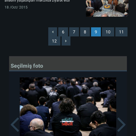
ailəsini yaşadıqları mənzildə ziyarət etdi
18 /Oct/ 2015
6
7
8
9
10
11
12
Seçilmiş foto
Previous