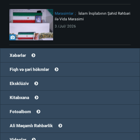
Mərasimlər
İslam İnqilabının Şəhid Rəhbəri
ilə Vida Mərasimi
3 /Jul/ 2026
Xəbərlər
Fiqh və şəri hökmlər
Eksklüziv
Kitabxana
Fotoalbom
Ali Məqamlı Rəhbərlik
Videolar