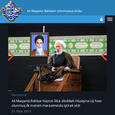
Ali Məqamlı Rəhbərin informasiya bloku
Mərasimlər
Ali Məqamlı Rəhbər Həzrət Əba Əbdillah Hüseynə (ə) həsr
olunmuş ilk matəm mərasimində iştirak etdi
21 /Oct/ 2015