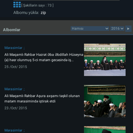
[ Şəkillərin sayı : 73 ]
Albomu yüklə:
zip
Albomlar
Mərasimlər
Ali Məqamlı Rəhbər Həzrət Əba Əbdillah Hüseynə
(ə) həsr olunmuş 5-ci matəm gecəsində iş...
25 /Oct/ 2015
Mərasimlər
Ali Məqamlı Rəhbər Aşura axşamı təşkil olunan
matəm mərasimində iştirak etdi
23 /Oct/ 2015
Mərasimlər