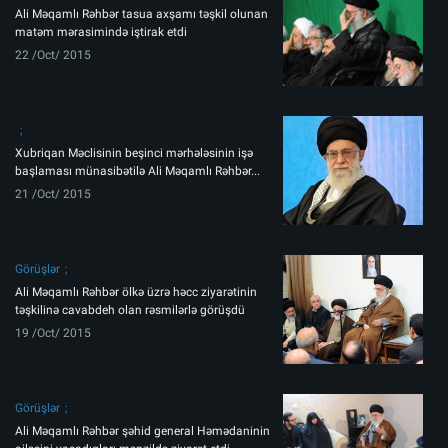
Ali Məqamlı Rəhbər tasua axşamı təşkil olunan
matəm mərasimində iştirak etdi
22 /Oct/ 2015
Xubriqan Məclisinin beşinci mərhələsinin işə
başlaması münasibətilə Ali Məqamlı Rəhbər...
21 /Oct/ 2015
Görüşlər
Ali Məqamlı Rəhbər ölkə üzrə həcc ziyarətinin
təşkilinə cavabdeh olan rəsmilərlə görüşdü
19 /Oct/ 2015
Görüşlər
Ali Məqamlı Rəhbər şəhid general Həmədaninin