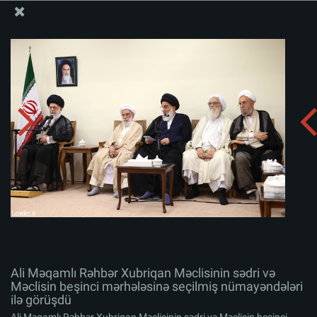
Ali Məqamlı Rəhbərin informasiya bloku
Ali Məqamlı Rəhbər Xubriqan Məclisinin sədri və
Məclisin beşinci mərhələsinə seçilmiş nümayəndələri ilə
görüşdü
Albomu yüklə:
zip
Ali Məqamlı Rəhbər Xubriqan Məclisinin sədri və
Məclisin beşinci mərhələsinə seçilmiş nümayəndələri
ilə görüşdü