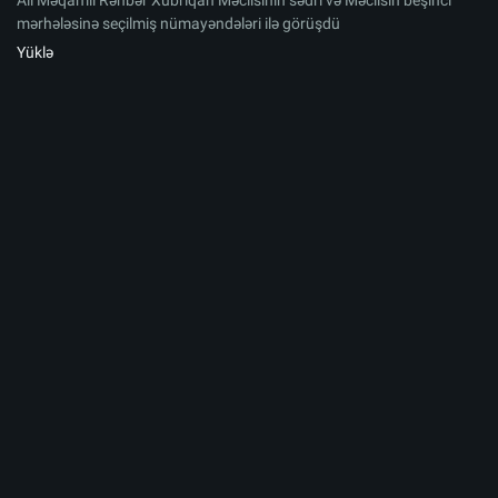
Ali Məqamlı Rəhbər Xubriqan Məclisinin sədri və Məclisin beşinci
mərhələsinə seçilmiş nümayəndələri ilə görüşdü
Yüklə