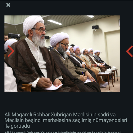
Ali Məqamlı Rəhbərin informasiya bloku
Ali Məqamlı Rəhbər Xubriqan Məclisinin sədri və
Məclisin beşinci mərhələsinə seçilmiş nümayəndələri ilə
görüşdü
Albomu yüklə:
zip
Ali Məqamlı Rəhbər Xubriqan Məclisinin sədri və
Məclisin beşinci mərhələsinə seçilmiş nümayəndələri
ilə görüşdü