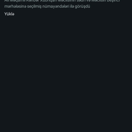
Ali Məqamlı Rəhbər Xubriqan Məclisinin sədri və Məclisin beşinci
mərhələsinə seçilmiş nümayəndələri ilə görüşdü
Yüklə