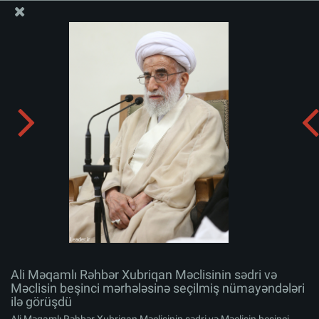
Ali Məqamlı Rəhbərin informasiya bloku
Ali Məqamlı Rəhbər Xubriqan Məclisinin sədri və
Məclisin beşinci mərhələsinə seçilmiş nümayəndələri ilə
görüşdü
Albomu yüklə:
zip
Ali Məqamlı Rəhbər Xubriqan Məclisinin sədri və
Məclisin beşinci mərhələsinə seçilmiş nümayəndələri
ilə görüşdü