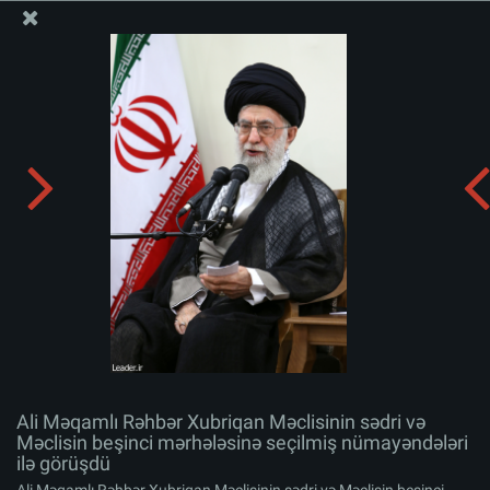
Ali Məqamlı Rəhbərin informasiya bloku
Ali Məqamlı Rəhbər Xubriqan Məclisinin sədri və
Məclisin beşinci mərhələsinə seçilmiş nümayəndələri ilə
görüşdü
Albomu yüklə:
zip
Ali Məqamlı Rəhbər Xubriqan Məclisinin sədri və
Məclisin beşinci mərhələsinə seçilmiş nümayəndələri
ilə görüşdü