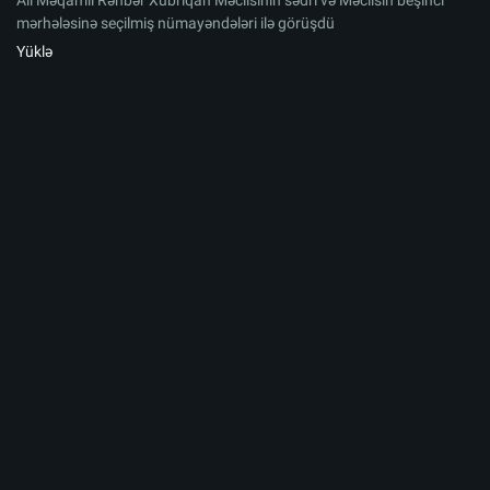
Ali Məqamlı Rəhbər Xubriqan Məclisinin sədri və Məclisin beşinci
mərhələsinə seçilmiş nümayəndələri ilə görüşdü
Yüklə