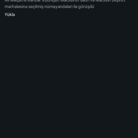
Ali Məqamlı Rəhbər Xubriqan Məclisinin sədri və Məclisin beşinci
mərhələsinə seçilmiş nümayəndələri ilə görüşdü
Yüklə