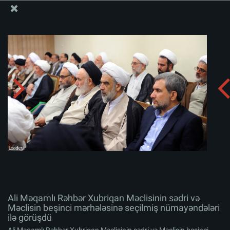
Ali Məqamlı Rəhbərin informasiya bloku
Ali Məqamlı Rəhbər Xubriqan Məclisinin sədri və
Məclisin beşinci mərhələsinə seçilmiş nümayəndələri ilə
görüşdü
Albomu yüklə:
zip
Ali Məqamlı Rəhbər Xubriqan Məclisinin sədri və
Məclisin beşinci mərhələsinə seçilmiş nümayəndələri
ilə görüşdü