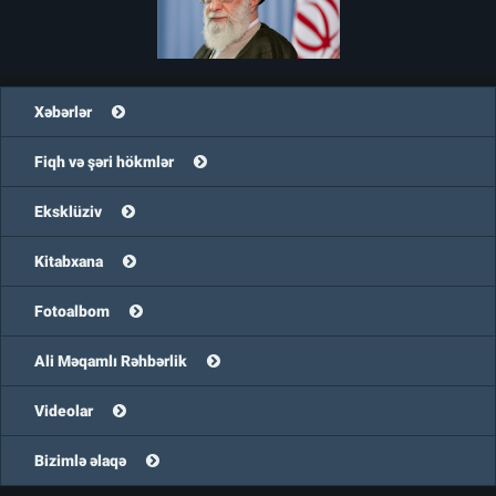
Xəbərlər
Fiqh və şəri hökmlər
Eksklüziv
Kitabxana
Fotoalbom
Ali Məqamlı Rəhbərlik
Videolar
Bizimlə əlaqə