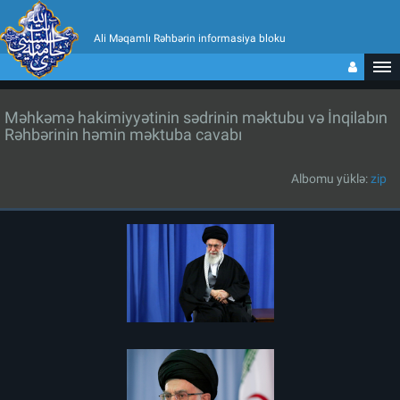
Ali Məqamlı Rəhbərin informasiya bloku
Məhkəmə hakimiyyətinin sədrinin məktubu və İnqilabın
Rəhbərinin həmin məktuba cavabı
Albomu yüklə:
zip