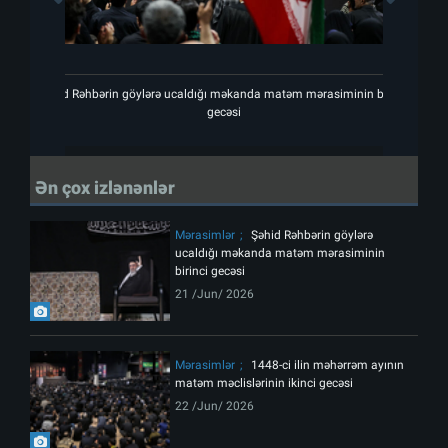
Şəhid Rəhbərin göylərə ucaldığı məkanda matəm mərasiminin birinci
Şəhi
gecəsi
Ən çox izlənənlər
Mərasimlər
Şəhid Rəhbərin göylərə
ucaldığı məkanda matəm mərasiminin
birinci gecəsi
21 /Jun/ 2026
Mərasimlər
1448-ci ilin məhərrəm ayının
matəm məclislərinin ikinci gecəsi
22 /Jun/ 2026