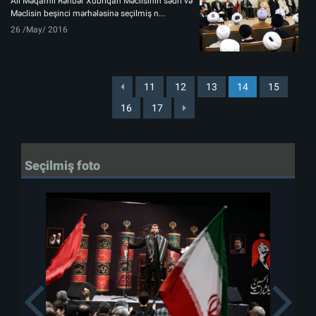
Ali Məqamlı Rəhbər Xubriqan Məclisinin sədri və
Məclisin beşinci mərhələsinə seçilmiş n...
26 /May/ 2016
11
12
13
14
15
16
17
Seçilmiş foto
Previous