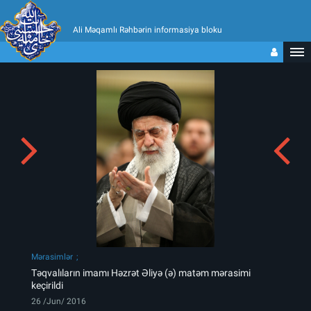
Ali Məqamlı Rəhbərin informasiya bloku
Mərasimlər
Təqvalıların imamı Həzrət Əliyə (ə) matəm mərasimi
keçirildi
26 /Jun/ 2016