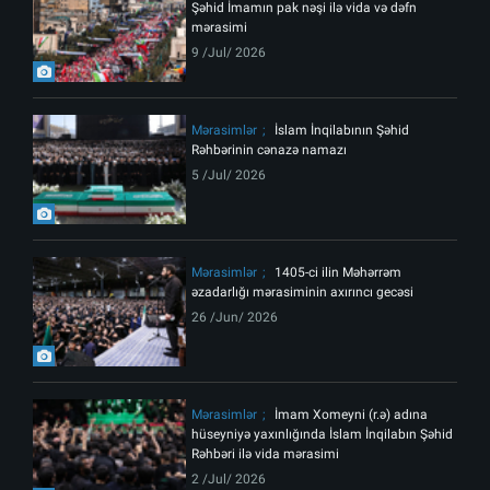
Şəhid İmamın pak nəşi ilə vida və dəfn
mərasimi
9 /Jul/ 2026
Mərasimlər
İslam İnqilabının Şəhid
Rəhbərinin cənazə namazı
5 /Jul/ 2026
Mərasimlər
1405-ci ilin Məhərrəm
əzadarlığı mərasiminin axırıncı gecəsi
26 /Jun/ 2026
Mərasimlər
İmam Xomeyni (r.ə) adına
hüseyniyə yaxınlığında İslam İnqilabın Şəhid
Rəhbəri ilə vida mərasimi
2 /Jul/ 2026