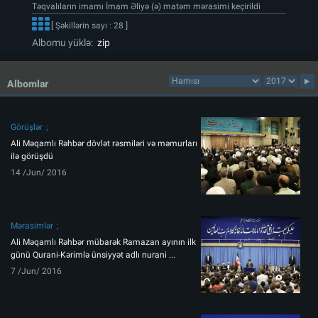
Təqvalıların imamı İmam Əliyə (ə) matəm mərasimi keçirildi
[ Şəkillərin sayı : 28 ]
Albomu yüklə:
zip
Albomlar
Görüşlər
Ali Məqamlı Rəhbər dövlət rəsmiləri və məmurları
ilə görüşdü
14 /Jun/ 2016
Mərasimlər
Ali Məqamlı Rəhbər mübarək Ramazan ayının ilk
günü Qurani-Kərimlə ünsiyyət adlı nurani ...
7 /Jun/ 2016