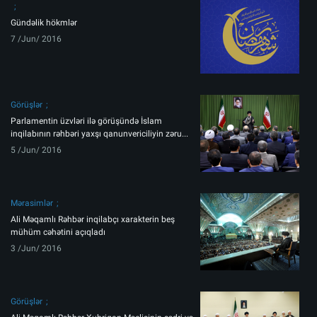
Gündəlik hökmlər
7 /Jun/ 2016
Görüşlər
Parlamentin üzvləri ilə görüşündə İslam
inqilabının rəhbəri yaxşı qanunvericiliyin zəru...
5 /Jun/ 2016
Mərasimlər
Ali Məqamlı Rəhbər inqilabçı xarakterin beş
mühüm cəhətini açıqladı
3 /Jun/ 2016
Görüşlər