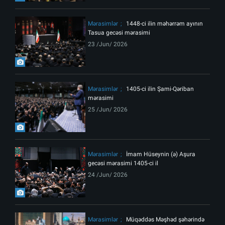
Mərasimlər
1448-ci ilin məhərrəm ayının
Tasua gecəsi mərasimi
23 /Jun/ 2026
Mərasimlər
1405-ci ilin Şami-Qəriban
mərasimi
25 /Jun/ 2026
Mərasimlər
İmam Hüseynin (ə) Aşura
gecəsi mərasimi 1405-ci il
24 /Jun/ 2026
Mərasimlər
Müqəddəs Məşhəd şəhərində