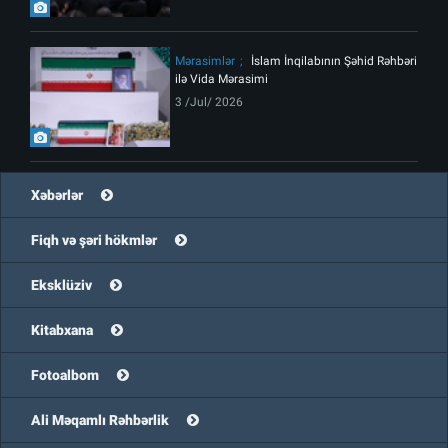
Mərasimlər
İslam İnqilabının Şəhid Rəhbəri
ilə Vida Mərasimi
3 /Jul/ 2026
Xəbərlər
Fiqh və şəri hökmlər
Eksklüziv
Kitabxana
Fotoalbom
Ali Məqamlı Rəhbərlik