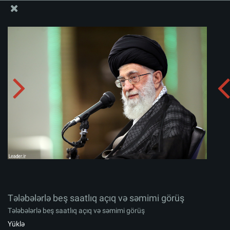
Ali Məqamlı Rəhbərin informasiya bloku
Tələbələrlə beş saatlıq açıq və səmimi görüş
Albomu yüklə:
zip
Tələbələrlə beş saatlıq açıq və səmimi görüş
Tələbələrlə beş saatlıq açıq və səmimi görüş
Yüklə