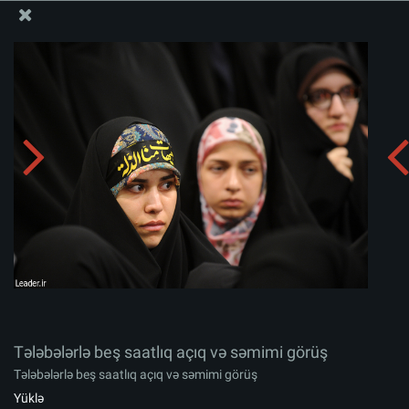
Ali Məqamlı Rəhbərin informasiya bloku
Tələbələrlə beş saatlıq açıq və səmimi görüş
Albomu yüklə:
zip
Tələbələrlə beş saatlıq açıq və səmimi görüş
Tələbələrlə beş saatlıq açıq və səmimi görüş
Yüklə