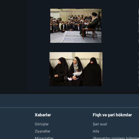
Xəbərlər
Fiqh və şəri hökmlər
Görüşlər
Şəri sual
Ziyarətlər
Ailə
Müraciətlər
Əlamətdar günlərin hökmlər