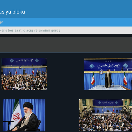
asiya bloku
iv
lərlə beş saatlıq açıq və səmimi görüş