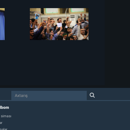
albom
 siması
ər
ələr