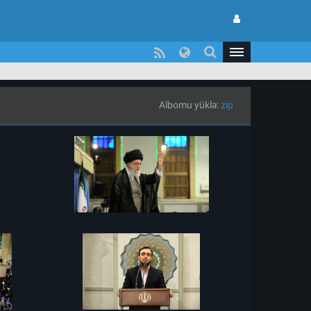
Albomu yüklə:
zip