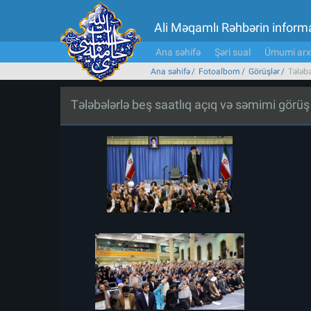
Ali Məqamlı Rəhbərin inform
Ana səhifə
Şəri sual
Ümumi arx
Ana səhifə
Fotoalbom
Görüşlər
Tələbə
Tələbələrlə beş saatlıq açıq və səmimi görüş