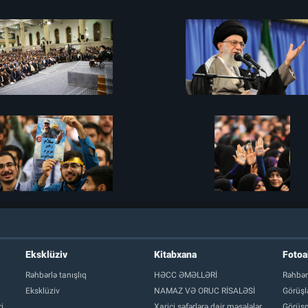
Eksklüziv
Kitabxana
Foto
Rəhbərlə tanışlıq
HƏCC ƏMƏLLƏRİ
Rəhbər
Eksklüziv
NAMAZ VƏ ORUC RİSALƏSİ
Görüşl
i
Xarici səfərlərə dair məsələlər
Görüşm