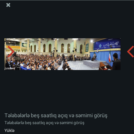
Ali Məqamlı Rəhbərin informasiya bloku
Tələbələrlə beş saatlıq açıq və səmimi görüş
Albomu yüklə:
zip
Tələbələrlə beş saatlıq açıq və səmimi görüş
Tələbələrlə beş saatlıq açıq və səmimi görüş
Yüklə