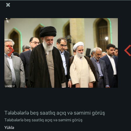
Ali Məqamlı Rəhbərin informasiya bloku
Tələbələrlə beş saatlıq açıq və səmimi görüş
Albomu yüklə:
zip
Tələbələrlə beş saatlıq açıq və səmimi görüş
Tələbələrlə beş saatlıq açıq və səmimi görüş
Yüklə