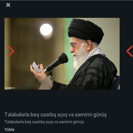
Ali Məqamlı Rəhbərin informasiya bloku
Tələbələrlə beş saatlıq açıq və səmimi görüş
Albomu yüklə:
zip
Tələbələrlə beş saatlıq açıq və səmimi görüş
Tələbələrlə beş saatlıq açıq və səmimi görüş
Yüklə