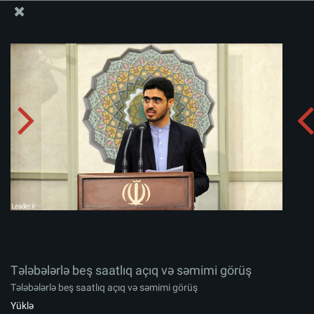
Ali Məqamlı Rəhbərin informasiya bloku
Tələbələrlə beş saatlıq açıq və səmimi görüş
Albomu yüklə:
zip
Tələbələrlə beş saatlıq açıq və səmimi görüş
Tələbələrlə beş saatlıq açıq və səmimi görüş
Yüklə