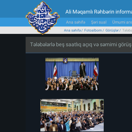
Ali Məqamlı Rəhbərin inform
Ana səhifə
Şəri sual
Ümumi arx
Ana səhifə
Fotoalbom
Görüşlər
Tələbə
Tələbələrlə beş saatlıq açıq və səmimi görüş