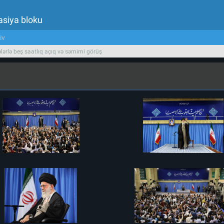
asiya bloku
iv
lərlə beş saatlıq açıq və səmimi görüş