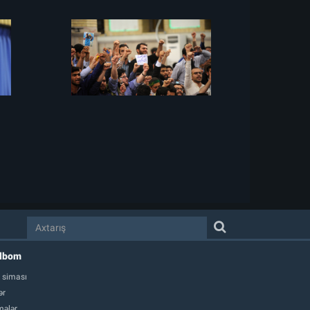
albom
 siması
ər
ələr