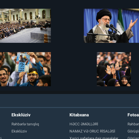
Eksklüziv
Kitabxana
Foto
Rəhbərlə tanışlıq
HƏCC ƏMƏLLƏRİ
Rəhbər
Eksklüziv
NAMAZ VƏ ORUC RİSALƏSİ
Görüşl
i
Xarici səfərlərə dair məsələlər
Görüşm