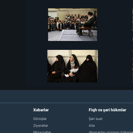
Xəbərlər
Fiqh və şəri hökmlər
Görüşlər
Şəri sual
Ziyarətlər
Ailə
Müraciətlər
Əlamətdar günlərin hökmlər