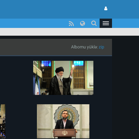
Albomu yüklə:
zip