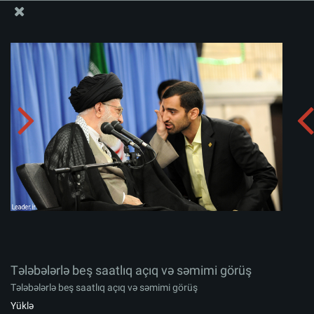
Ali Məqamlı Rəhbərin informasiya bloku
Tələbələrlə beş saatlıq açıq və səmimi görüş
Albomu yüklə:
zip
Tələbələrlə beş saatlıq açıq və səmimi görüş
Tələbələrlə beş saatlıq açıq və səmimi görüş
Yüklə