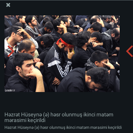
Ali Məqamlı Rəhbərin informasiya bloku
Həzrət Hüseynə (ə) həsr olunmuş ikinci matəm
mərasimi keçirildi
Albomu yüklə:
zip
Həzrət Hüseynə (ə) həsr olunmuş ikinci matəm
mərasimi keçirildi
Həzrət Hüseynə (ə) həsr olunmuş ikinci matəm mərasimi keçirildi