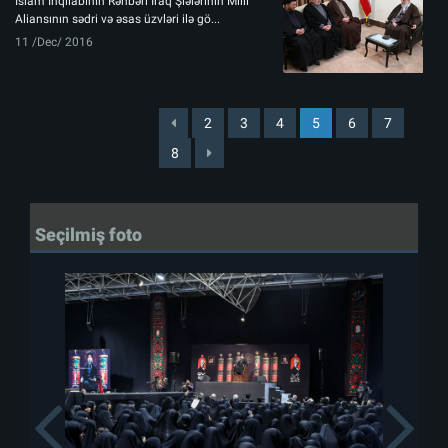
İslam İnqilabının Rəhbəri İraq Şiələrinin Milli
Aliansının sədri və əsas üzvləri ilə gö...
11 /Dec/ 2016
2
3
4
5
6
7
8
Seçilmiş foto
Previous