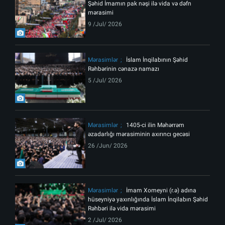
Şəhid İmamın pak nəşi ilə vida və dəfn
mərasimi
9 /Jul/ 2026
Mərasimlər
İslam İnqilabının Şəhid
Rəhbərinin cənazə namazı
5 /Jul/ 2026
Mərasimlər
1405-ci ilin Məhərrəm
əzadarlığı mərasiminin axırıncı gecəsi
26 /Jun/ 2026
Mərasimlər
İmam Xomeyni (r.ə) adına
hüseyniyə yaxınlığında İslam İnqilabın Şəhid
Rəhbəri ilə vida mərasimi
2 /Jul/ 2026