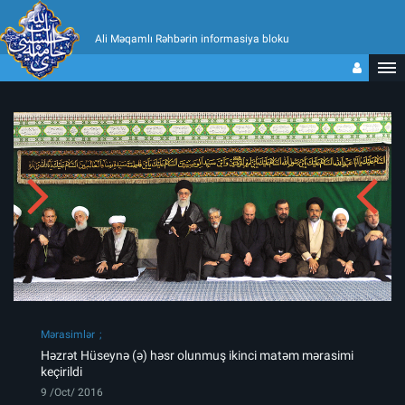
Ali Məqamlı Rəhbərin informasiya bloku
Mərasimlər
Həzrət Hüseynə (ə) həsr olunmuş ikinci matəm mərasimi
keçirildi
9 /Oct/ 2016