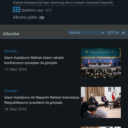
Həzrət Hüseynə (ə) həsr olunmuş ikinci matəm mərasimi keçirildi
[ Şəkillərin sayı : 41 ]
Albomu yüklə:
zip
Albomlar
Görüşlər
İslam İnqilabının Rəhbəri İslam vəhdəti
konfransının qonaqları ilə görüşdü
17 /Dec/ 2016
Görüşlər
İslam İnqilabının Ali Məqamlı Rəhbəri İndoneziya
Respublikasının prezidenti ilə görüşdü
14 /Dec/ 2016