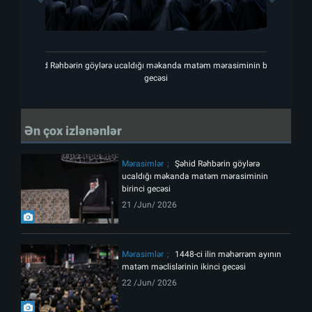
Şəhid Rəhbərin göylərə ucaldığı məkanda matəm mərasiminin birinci
Şəhid
gecəsi
Ən çox izlənənlər
Mərasimlər
Şəhid Rəhbərin göylərə
ucaldığı məkanda matəm mərasiminin
birinci gecəsi
21 /Jun/ 2026
Mərasimlər
1448-ci ilin məhərrəm ayının
matəm məclislərinin ikinci gecəsi
22 /Jun/ 2026