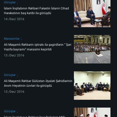
Görüşlər
İslam İnqilabının Rəhbəri Fələstin İslami Cihad
Hərəkatının baş katibi ilə görüşdü
14 /Dec/ 2016
Mərasimlər
Ali Məqamlı Rəhbərin iştirakı ilə şagirdlərin “ Şəri
Vəzifə bayramı” mərasimi keçirildi
13 /Dec/ 2016
Görüşlər
Ali Məqamlı Rəhbər Gülüstan Əyaləti Şəhidlərinin
Anım Heyətinin üzvləri ilə görüşdü
13 /Dec/ 2016
Görüşlər