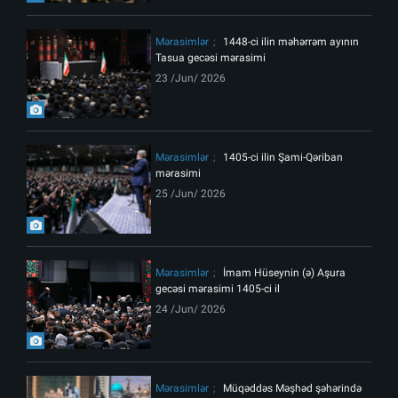
Mərasimlər
1448-ci ilin məhərrəm ayının
Tasua gecəsi mərasimi
23 /Jun/ 2026
Mərasimlər
1405-ci ilin Şami-Qəriban
mərasimi
25 /Jun/ 2026
Mərasimlər
İmam Hüseynin (ə) Aşura
gecəsi mərasimi 1405-ci il
24 /Jun/ 2026
Mərasimlər
Müqəddəs Məşhəd şəhərində