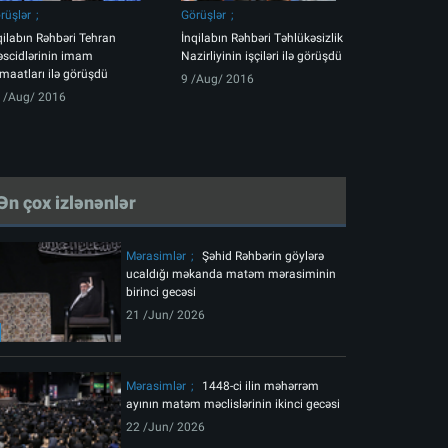
rüşlər
Görüşlər
qilabın Rəhbəri Tehran
İnqilabın Rəhbəri Təhlükəsizlik
scidlərinin imam
Nazirliyinin işçiləri ilə görüşdü
maatları ilə görüşdü
9 /Aug/ 2016
 /Aug/ 2016
Ən çox izlənənlər
Mərasimlər
Şəhid Rəhbərin göylərə
ucaldığı məkanda matəm mərasiminin
birinci gecəsi
21 /Jun/ 2026
Mərasimlər
1448-ci ilin məhərrəm
ayının matəm məclislərinin ikinci gecəsi
22 /Jun/ 2026