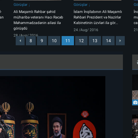
Görüşlər
Görüşlər
Gö
-
Ali Məqamlı Rəhbər şəhid
İslam İnqilabının Ali Məqamlı
İn
an
müharibə veteranı Hacı Rəcəb
Rəhbəri Prezident və Nazirlər
mə
Məhəmmədzadənin ailəsi ilə
Kabinetinin üzvləri ilə gör...
ca
görüşdü
24 /Aug/ 2016
21
28 /Aug/ 2016
8
9
10
11
12
13
14