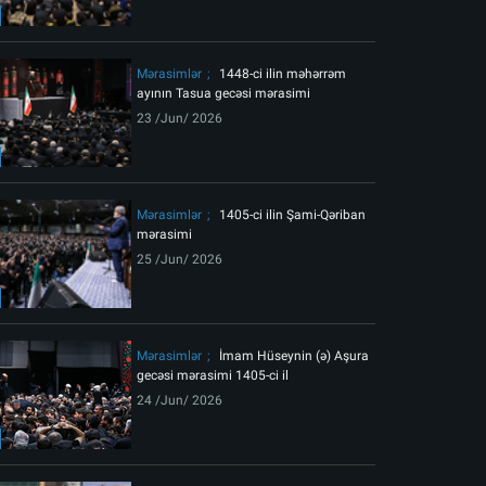
ext
Mərasimlər
1448-ci ilin məhərrəm
ayının Tasua gecəsi mərasimi
23 /Jun/ 2026
Mərasimlər
1405-ci ilin Şami-Qəriban
mərasimi
25 /Jun/ 2026
nci gecəsi
Mərasimlər
İmam Hüseynin (ə) Aşura
gecəsi mərasimi 1405-ci il
24 /Jun/ 2026