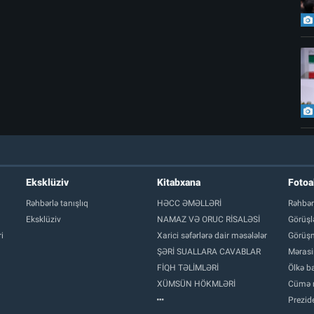
Eksklüziv
Kitabxana
Foto
Rəhbərlə tanışlıq
HƏCC ƏMƏLLƏRİ
Rəhbər
Eksklüziv
NAMAZ VƏ ORUC RİSALƏSİ
Görüşl
i
Xarici səfərlərə dair məsələlər
Görüşm
ŞƏRİ SUALLARA CAVABLAR
Mərasi
FİQH TƏLİMLƏRİ
Ölkə ba
XÜMSÜN HÖKMLƏRİ
Cümə 
Prezide