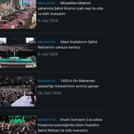
Mərasimlər
Müqəddəs Məşhəd
şəhərində Şəhid İmamın pak nəşi ilə vida
və dəfn mərasimi
9 /Jul/ 2026
Mərasimlər
İslam İnqilabının Şəhid
Rəhbərinin cənazə namazı
5 /Jul/ 2026
Mərasimlər
1405-ci ilin Məhərrəm
əzadarlığı mərasiminin axırıncı gecəsi
26 /Jun/ 2026
Mərasimlər
İmam Xomeyni (r.ə) adına
hüseyniyə yaxınlığında İslam İnqilabın
Şəhid Rəhbəri ilə vida mərasimi