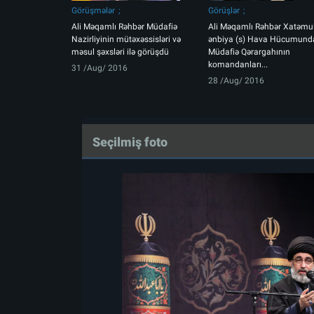
Görüşmələr
Görüşlər
Ali Məqamlı Rəhbər Müdafiə
Ali Məqamlı Rəhbər Xatəmul
Nazirliyinin mütəxəssisləri və
ənbiya (s) Hava Hücumund
məsul şəxsləri ilə görüşdü
Müdafiə Qərargahının
komandanları...
31 /Aug/ 2016
28 /Aug/ 2016
Seçilmiş foto