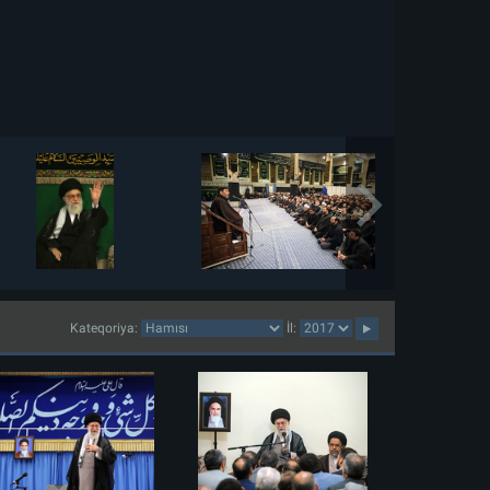
Kateqoriya:
İl: