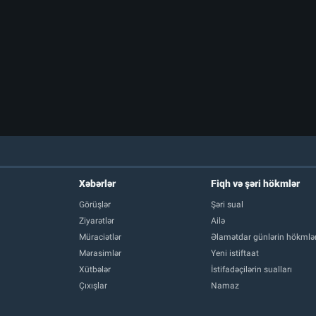
Xəbərlər
Fiqh və şəri hökmlər
Görüşlər
Şəri sual
Ziyarətlər
Ailə
Müraciətlər
Əlamətdar günlərin hökmlər
Mərasimlər
Yeni istiftaat
Xütbələr
İstifadəçilərin sualları
Çıxışlar
Namaz