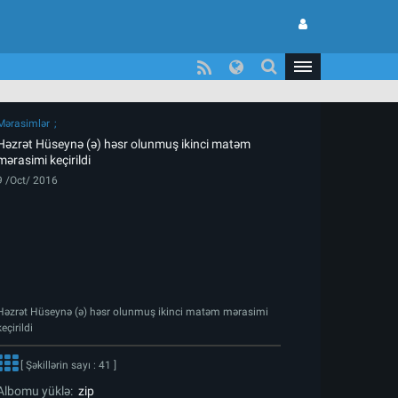
Mərasimlər
Həzrət Hüseynə (ə) həsr olunmuş ikinci matəm
mərasimi keçirildi
9 /Oct/ 2016
Həzrət Hüseynə (ə) həsr olunmuş ikinci matəm mərasimi
keçirildi
[ Şəkillərin sayı : 41 ]
Albomu yüklə:
zip