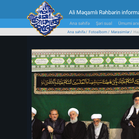
Ali Məqamlı Rəhbərin inform
Ana səhifə
Şəri sual
Ümumi arx
Ana səhifə
Fotoalbom
Mərasimlər
Həz