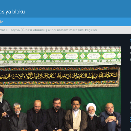
asiya bloku
iv
rət Hüseynə (ə) həsr olunmuş ikinci matəm mərasimi keçirildi