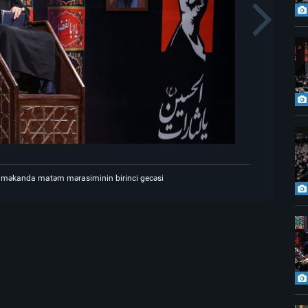
s
N
Şəhid Rəhbərin göylərə ucaldığı məkanda matəm mərasiminin biri