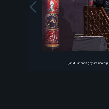
Previou
əkanda matəm mərasiminin birinci gecəsi