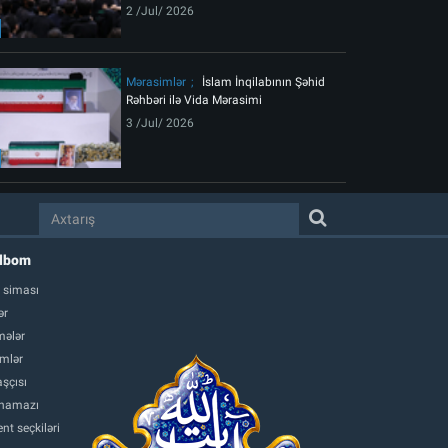
2 /Jul/ 2026
Mərasimlər
İslam İnqilabının Şəhid
Rəhbəri ilə Vida Mərasimi
3 /Jul/ 2026
albom
 siması
ər
ələr
mlər
şçısı
namazı
nt seçkiləri