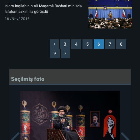
İslam İnqilabının Ali Məqamlı Rəhbəri minlərlə
İsfahan sakini ilə görüşdü
16 /Nov/ 2016
3
4
5
6
7
8
9
Seçilmiş foto
Previous