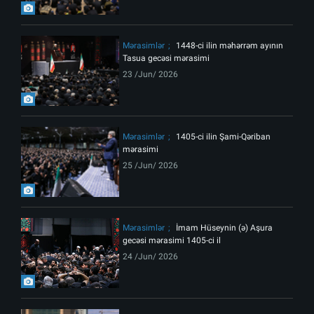
Mərasimlər
1448-ci ilin məhərrəm ayının
Tasua gecəsi mərasimi
23 /Jun/ 2026
Mərasimlər
1405-ci ilin Şami-Qəriban
mərasimi
25 /Jun/ 2026
Mərasimlər
İmam Hüseynin (ə) Aşura
gecəsi mərasimi 1405-ci il
24 /Jun/ 2026