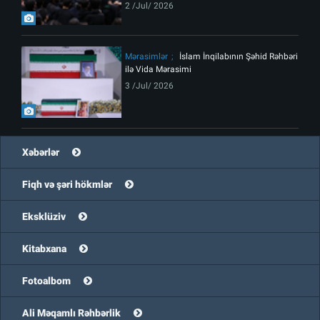
2 /Jul/ 2026
Mərasimlər
İslam İnqilabının Şəhid Rəhbəri
ilə Vida Mərasimi
3 /Jul/ 2026
Xəbərlər
Fiqh və şəri hökmlər
Eksklüziv
Kitabxana
Fotoalbom
Ali Məqamlı Rəhbərlik