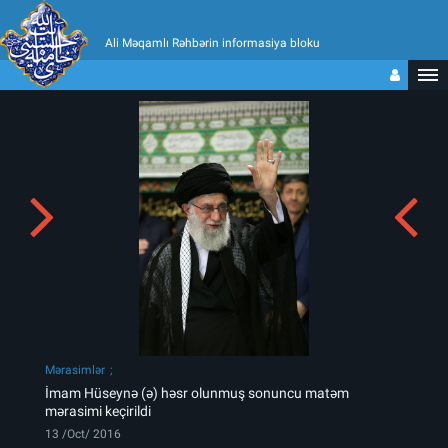
Ali Məqamlı Rəhbərin informasiya bloku
Mərasimlər
İmam Hüseynə (ə) həsr olunmuş sonuncu matəm
mərasimi keçirildi
13 /Oct/ 2016