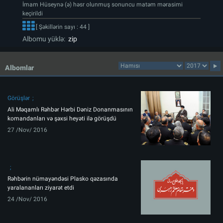
İmam Hüseynə (ə) həsr olunmuş sonuncu matəm mərasimi
keçirildi
[ Şəkillərin sayı : 44 ]
Albomu yüklə:
zip
Albomlar
Görüşlər
Ali Məqamlı Rəhbər Hərbi Dəniz Donanmasının
komandanları və şəxsi heyəti ilə görüşdü
27 /Nov/ 2016
Rəhbərin nümayəndəsi Plasko qəzasında
yaralananları ziyarət etdi
24 /Nov/ 2016