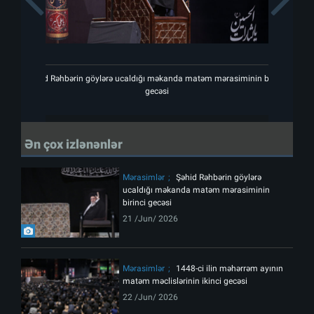
Şəhid Rəhbərin göylərə ucaldığı məkanda matəm mərasiminin birinci
Şəhi
gecəsi
Ən çox izlənənlər
Mərasimlər
Şəhid Rəhbərin göylərə
ucaldığı məkanda matəm mərasiminin
birinci gecəsi
21 /Jun/ 2026
Mərasimlər
1448-ci ilin məhərrəm ayının
matəm məclislərinin ikinci gecəsi
22 /Jun/ 2026