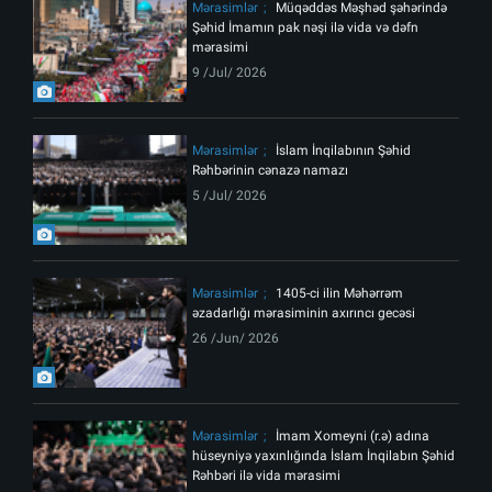
Mərasimlər
Müqəddəs Məşhəd şəhərində
Şəhid İmamın pak nəşi ilə vida və dəfn
mərasimi
9 /Jul/ 2026
Mərasimlər
İslam İnqilabının Şəhid
Rəhbərinin cənazə namazı
5 /Jul/ 2026
Mərasimlər
1405-ci ilin Məhərrəm
əzadarlığı mərasiminin axırıncı gecəsi
26 /Jun/ 2026
Mərasimlər
İmam Xomeyni (r.ə) adına
hüseyniyə yaxınlığında İslam İnqilabın Şəhid
Rəhbəri ilə vida mərasimi