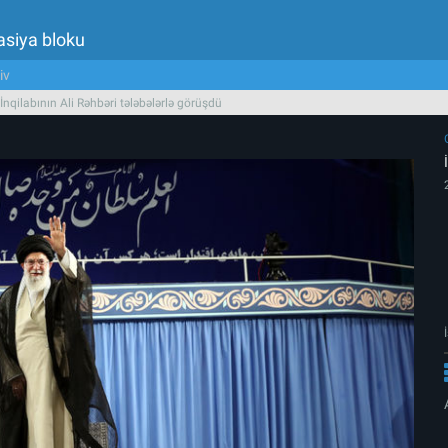
asiya bloku
iv
İnqilabının Ali Rəhbəri tələbələrlə görüşdü