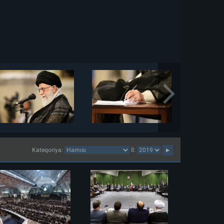
Kateqoriya:
İl: