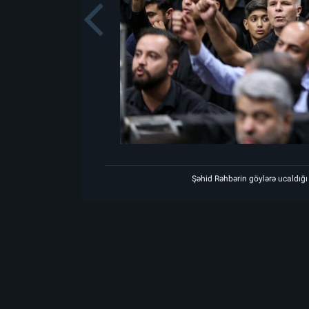
Previou
m mərasiminin birinci gecəsi