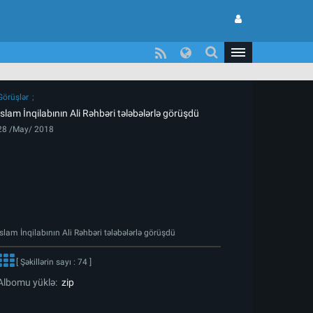
Görüşlər
İslam İnqilabının Ali Rəhbəri tələbələrlə görüşdü
28 /May/ 2018
İslam İnqilabının Ali Rəhbəri tələbələrlə görüşdü
[ Şəkillərin sayı : 74 ]
Albomu yüklə:
zip