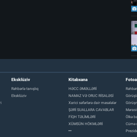
Eksklüziv
Kitabxana
Foto
Rəhbərlə tanışlıq
HƏCC ƏMƏLLƏRİ
Rəhbər
Eksklüziv
NAMAZ VƏ ORUC RİSALƏSİ
Görüşl
i
Xarici səfərlərə dair məsələlər
Görüşm
ŞƏRİ SUALLARA CAVABLAR
Mərasi
FİQH TƏLİMLƏRİ
Ölkə ba
XÜMSÜN HÖKMLƏRİ
Cümə 
Prezide