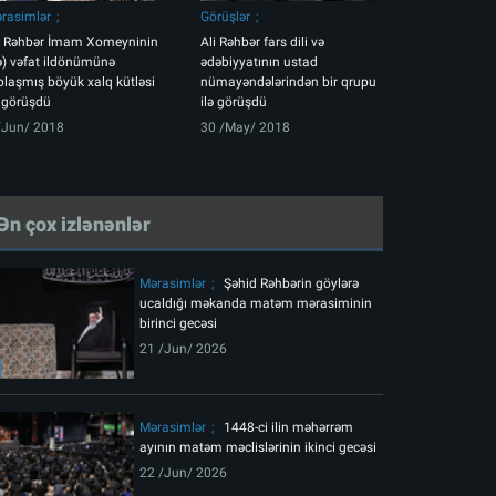
rasimlər
Görüşlər
i Rəhbər İmam Xomeyninin
Ali Rəhbər fars dili və
.ə) vəfat ildönümünə
ədəbiyyatının ustad
plaşmış böyük xalq kütləsi
nümayəndələrindən bir qrupu
ə görüşdü
ilə görüşdü
/Jun/ 2018
30 /May/ 2018
Ən çox izlənənlər
Mərasimlər
Şəhid Rəhbərin göylərə
ucaldığı məkanda matəm mərasiminin
birinci gecəsi
21 /Jun/ 2026
Mərasimlər
1448-ci ilin məhərrəm
ayının matəm məclislərinin ikinci gecəsi
22 /Jun/ 2026