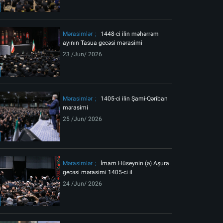
ext
Mərasimlər
1448-ci ilin məhərrəm
ayının Tasua gecəsi mərasimi
23 /Jun/ 2026
Mərasimlər
1405-ci ilin Şami-Qəriban
mərasimi
25 /Jun/ 2026
Mərasimlər
İmam Hüseynin (ə) Aşura
gecəsi mərasimi 1405-ci il
24 /Jun/ 2026