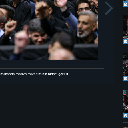
s
N
Şəhid Rəhbərin göylərə ucaldığı məkanda matəm mərasiminin birinci gecəsi