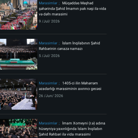
Mərasimlər
Müqəddəs Məşhəd
şəhərində Şəhid İmamın pak nəşi ilə vida
və dəfn mərasimi
9 /Jul/ 2026
Mərasimlər
İslam İnqilabının Şəhid
Rəhbərinin cənazə namazı
5 /Jul/ 2026
Mərasimlər
1405-ci ilin Məhərrəm
əzadarlığı mərasiminin axırıncı gecəsi
26 /Jun/ 2026
Mərasimlər
İmam Xomeyni (r.ə) adına
hüseyniyə yaxınlığında İslam İnqilabın
Şəhid Rəhbəri ilə vida mərasimi