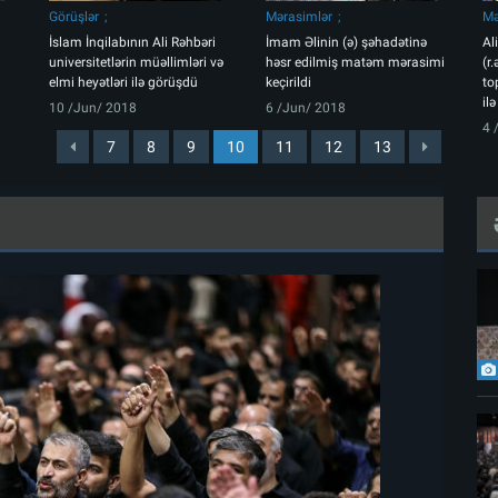
Görüşlər
Mərasimlər
Mə
İslam İnqilabının Ali Rəhbəri
İmam Əlinin (ə) şəhadətinə
Al
universitetlərin müəllimləri və
həsr edilmiş matəm mərasimi
(r
elmi heyətləri ilə görüşdü
keçirildi
to
il
10 /Jun/ 2018
6 /Jun/ 2018
4 
7
8
9
10
11
12
13