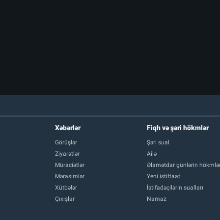
Xəbərlər
Fiqh və şəri hökmlər
Görüşlər
Şəri sual
Ziyarətlər
Ailə
Müraciətlər
Əlamətdar günlərin hökmlər
Mərasimlər
Yeni istiftaat
Xütbələr
İstifadəçilərin sualları
Çıxışlar
Namaz