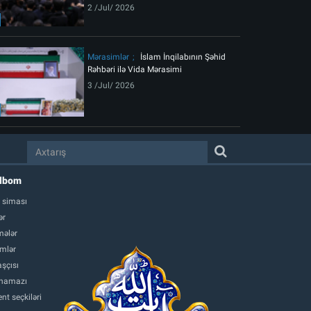
2 /Jul/ 2026
Mərasimlər
İslam İnqilabının Şəhid
Rəhbəri ilə Vida Mərasimi
3 /Jul/ 2026
albom
 siması
ər
ələr
mlər
şçısı
namazı
nt seçkiləri