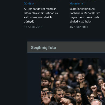
Görüşlər
Mərasimlər
Ali Rəhbər dövlət rəsmiləri,
İslam İnqilabının Ali
İslam ölkələrinin səfirləri və
Rəhbərinin Mübarək Fitr
xalq nümayəndələri ilə
bayramının namazında
görüşdü
söylədiyi xütbələr
15 /Jun/ 2018
15 /Jun/ 2018
Seçilmiş foto