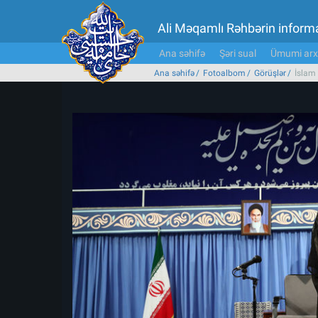
Ali Məqamlı Rəhbərin inform
Ana səhifə
Şəri sual
Ümumi arx
Ana səhifə
Fotoalbom
Görüşlər
İslam 