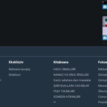
Eksklüziv
Kitabxana
Foto
Rəhbərlə tanışlıq
HƏCC ƏMƏLLƏRİ
Rəhbər
Eksklüziv
NAMAZ VƏ ORUC RİSALƏSİ
Görüşl
i
Xarici səfərlərə dair məsələlər
Görüşm
ŞƏRİ SUALLARA CAVABLAR
Mərasi
FİQH TƏLİMLƏRİ
Ölkə ba
XÜMSÜN HÖKMLƏRİ
Cümə 
Prezide