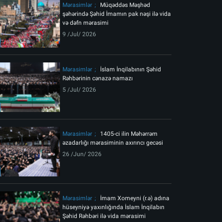
Mərasimlər
Müqəddəs Məşhəd
şəhərində Şəhid İmamın pak nəşi ilə vida
və dəfn mərasimi
9 /Jul/ 2026
Mərasimlər
İslam İnqilabının Şəhid
Rəhbərinin cənazə namazı
5 /Jul/ 2026
Mərasimlər
1405-ci ilin Məhərrəm
əzadarlığı mərasiminin axırıncı gecəsi
26 /Jun/ 2026
Mərasimlər
İmam Xomeyni (r.ə) adına
hüseyniyə yaxınlığında İslam İnqilabın
Şəhid Rəhbəri ilə vida mərasimi