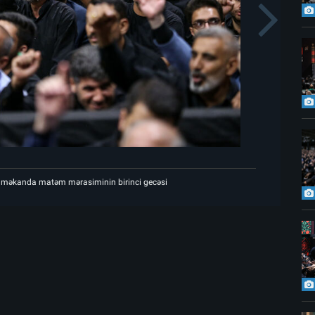
s
N
Şəhid Rəhbərin göylərə ucaldığı məkanda matəm mərasiminin birinci ge