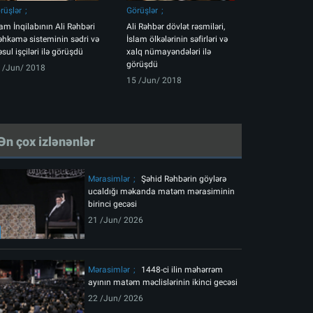
rüşlər
Görüşlər
lam İnqilabının Ali Rəhbəri
Ali Rəhbər dövlət rəsmiləri,
hkəmə sisteminin sədri və
İslam ölkələrinin səfirləri və
sul işçiləri ilə görüşdü
xalq nümayəndələri ilə
görüşdü
 /Jun/ 2018
15 /Jun/ 2018
Ən çox izlənənlər
Mərasimlər
Şəhid Rəhbərin göylərə
ucaldığı məkanda matəm mərasiminin
birinci gecəsi
21 /Jun/ 2026
Mərasimlər
1448-ci ilin məhərrəm
ayının matəm məclislərinin ikinci gecəsi
22 /Jun/ 2026