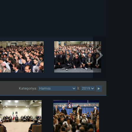
Kateqoriya:
İl: