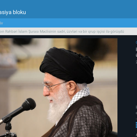
asiya bloku
iv
bın Rəhbəri İslam Şurası Məclisinin sədri, üzvləri və bir qrup işçisi ilə görüşdü