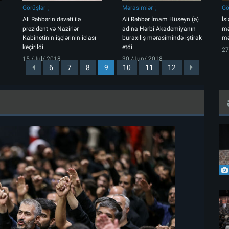
Görüşlər
Mərasimlər
Gö
Ali Rəhbərin dəvəti ilə
Ali Rəhbər İmam Hüseyn (ə)
İs
prezident və Nazirlər
adına Hərbi Akademiyanın
mə
Kabinetinin işçlərinin iclası
buraxılış mərasimində iştirak
mə
keçirildi
etdi
27
15 /Jul/ 2018
30 /Jun/ 2018
6
7
8
9
10
11
12