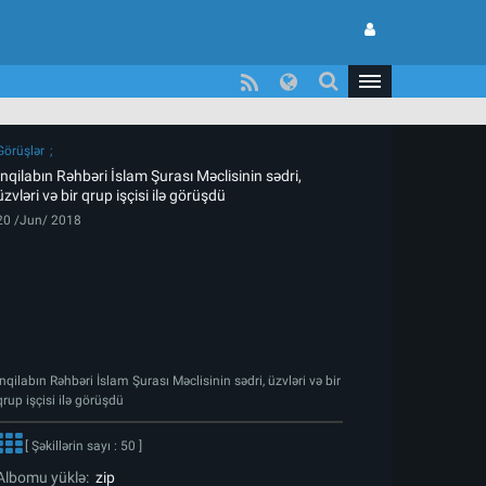
Görüşlər
İnqilabın Rəhbəri İslam Şurası Məclisinin sədri,
üzvləri və bir qrup işçisi ilə görüşdü
20 /Jun/ 2018
İnqilabın Rəhbəri İslam Şurası Məclisinin sədri, üzvləri və bir
qrup işçisi ilə görüşdü
[ Şəkillərin sayı : 50 ]
Albomu yüklə:
zip