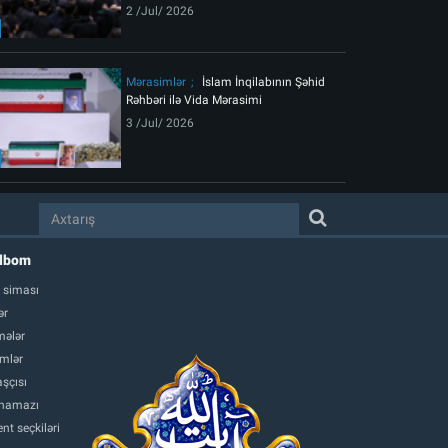
2 /Jul/ 2026
Mərasimlər
İslam İnqilabının Şəhid
Rəhbəri ilə Vida Mərasimi
3 /Jul/ 2026
albom
 siması
ər
ələr
mlər
şçısı
namazı
nt seçkiləri