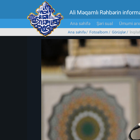
Ali Məqamlı Rəhbərin inform
Ana səhifə
Şəri sual
Ümumi arx
Ana səhifə
Fotoalbom
Görüşlər
İnqila