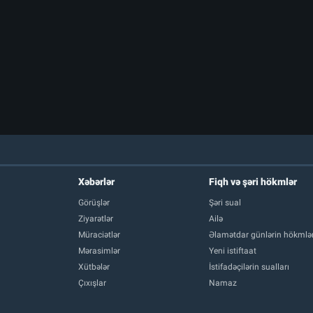
Xəbərlər
Fiqh və şəri hökmlər
Görüşlər
Şəri sual
Ziyarətlər
Ailə
Müraciətlər
Əlamətdar günlərin hökmlər
Mərasimlər
Yeni istiftaat
Xütbələr
İstifadəçilərin sualları
Çıxışlar
Namaz