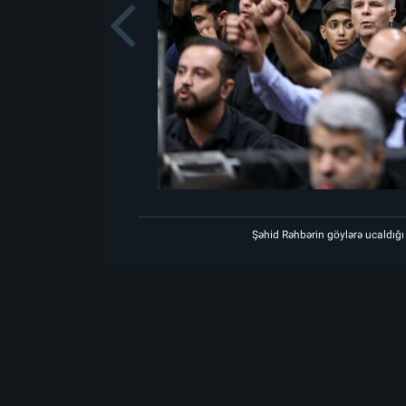
Previou
 matəm mərasiminin birinci gecəsi