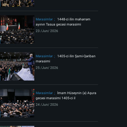
ext
Mərasimlər
1448-ci ilin məhərrəm
ayının Tasua gecəsi mərasimi
23 /Jun/ 2026
Mərasimlər
1405-ci ilin Şami-Qəriban
mərasimi
25 /Jun/ 2026
cəsi
Mərasimlər
İmam Hüseynin (ə) Aşura
gecəsi mərasimi 1405-ci il
24 /Jun/ 2026