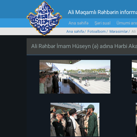
Ali Məqamlı Rəhbərin inform
Ana səhifə
Şəri sual
Ümumi arx
Ana səhifə
Fotoalbom
Mərasimlər
Ali
Ali Rəhbər İmam Hüseyn (ə) adına Hərbi Aka