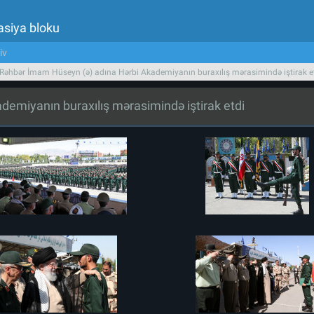
asiya bloku
iv
 Rəhbər İmam Hüseyn (ə) adına Hərbi Akademiyanın buraxılış mərasimində iştirak e
demiyanın buraxılış mərasimində iştirak etdi