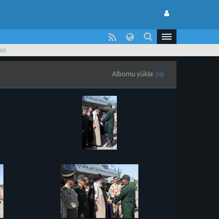
tdi
Albomu yüklə:
zip