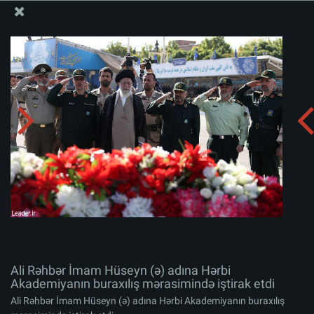
Ali Məqamlı Rəhbərin informasiya bloku
Ali Rəhbər İmam Hüseyn (ə) adına Hərbi Akademiyanın
buraxılış mərasimində iştirak etdi
Albomu yüklə:
zip
Ali Rəhbər İmam Hüseyn (ə) adına Hərbi
Akademiyanın buraxılış mərasimində iştirak etdi
Ali Rəhbər İmam Hüseyn (ə) adına Hərbi Akademiyanın buraxılış