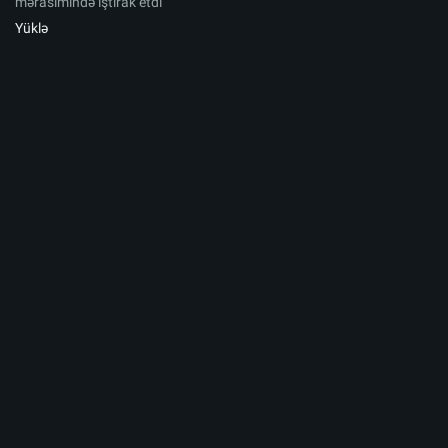
mərasimində iştirak etdi
Yüklə