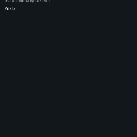
mərasimində iştirak etdi
Yüklə