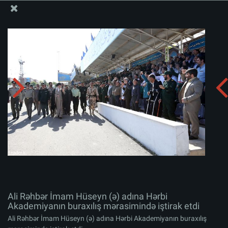
Ali Məqamlı Rəhbərin informasiya bloku
Ali Rəhbər İmam Hüseyn (ə) adına Hərbi Akademiyanın
buraxılış mərasimində iştirak etdi
Albomu yüklə:
zip
Ali Rəhbər İmam Hüseyn (ə) adına Hərbi
Akademiyanın buraxılış mərasimində iştirak etdi
Ali Rəhbər İmam Hüseyn (ə) adına Hərbi Akademiyanın buraxılış