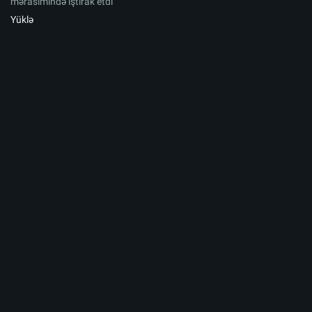
mərasimində iştirak etdi
Yüklə