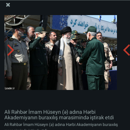
Ali Məqamlı Rəhbərin informasiya bloku
Ali Rəhbər İmam Hüseyn (ə) adına Hərbi Akademiyanın
buraxılış mərasimində iştirak etdi
Albomu yüklə:
zip
Ali Rəhbər İmam Hüseyn (ə) adına Hərbi
Akademiyanın buraxılış mərasimində iştirak etdi
Ali Rəhbər İmam Hüseyn (ə) adına Hərbi Akademiyanın buraxılış