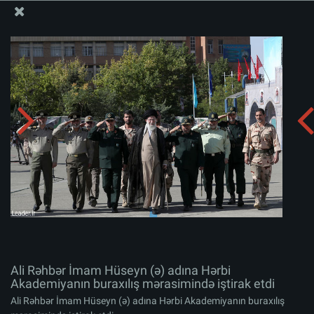
Ali Məqamlı Rəhbərin informasiya bloku
Ali Rəhbər İmam Hüseyn (ə) adına Hərbi Akademiyanın
buraxılış mərasimində iştirak etdi
Albomu yüklə:
zip
Ali Rəhbər İmam Hüseyn (ə) adına Hərbi
Akademiyanın buraxılış mərasimində iştirak etdi
Ali Rəhbər İmam Hüseyn (ə) adına Hərbi Akademiyanın buraxılış