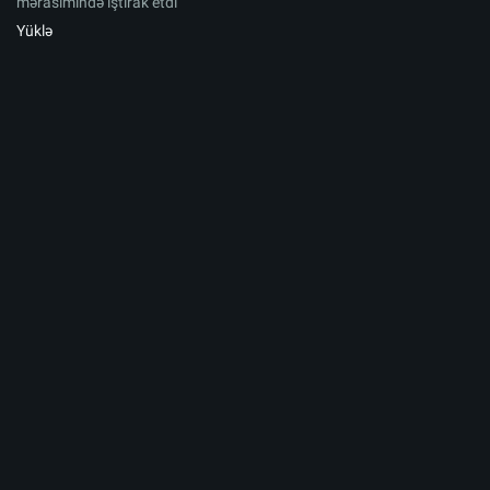
mərasimində iştirak etdi
Yüklə