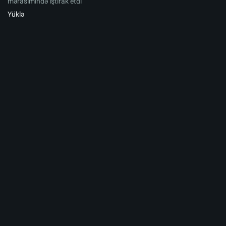
mərasimində iştirak etdi
Yüklə