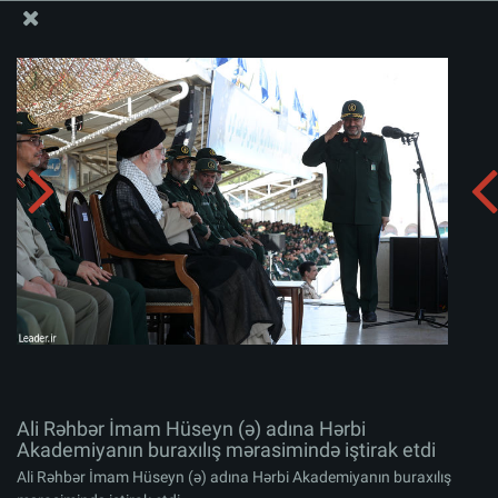
Ali Məqamlı Rəhbərin informasiya bloku
Ali Rəhbər İmam Hüseyn (ə) adına Hərbi Akademiyanın
buraxılış mərasimində iştirak etdi
Albomu yüklə:
zip
Ali Rəhbər İmam Hüseyn (ə) adına Hərbi
Akademiyanın buraxılış mərasimində iştirak etdi
Ali Rəhbər İmam Hüseyn (ə) adına Hərbi Akademiyanın buraxılış