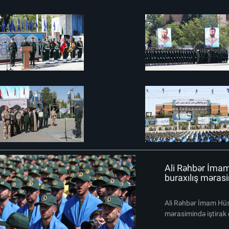
Ali Rəhbər İma
buraxılış mərasi
Ali Rəhbər İmam Hüs
mərasimində iştirak 