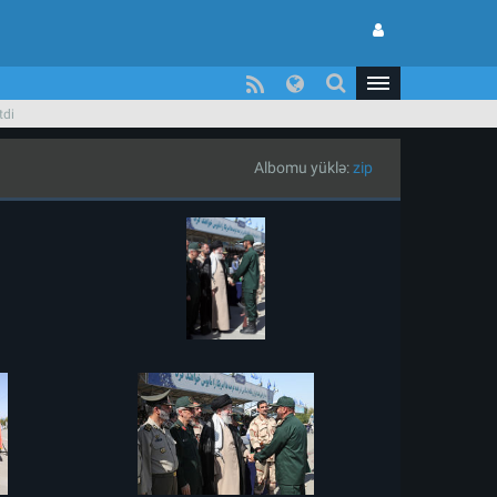
tdi
Albomu yüklə:
zip