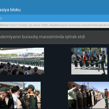
asiya bloku
iv
 Rəhbər İmam Hüseyn (ə) adına Hərbi Akademiyanın buraxılış mərasimində iştirak e
demiyanın buraxılış mərasimində iştirak etdi