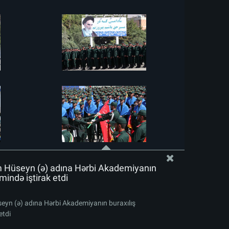
m Hüseyn (ə) adına Hərbi Akademiyanın
mində iştirak etdi
eyn (ə) adına Hərbi Akademiyanın buraxılış
etdi