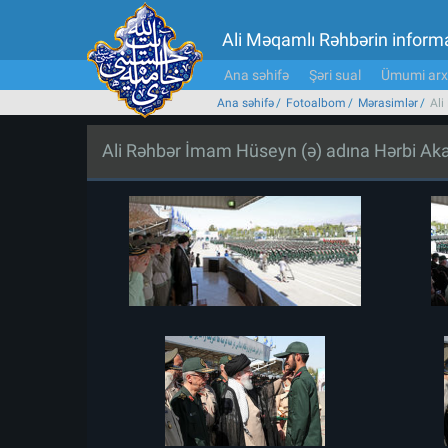
Ali Məqamlı Rəhbərin inform
Ana səhifə
Şəri sual
Ümumi arx
Ana səhifə
Fotoalbom
Mərasimlər
Ali
Ali Rəhbər İmam Hüseyn (ə) adına Hərbi Aka