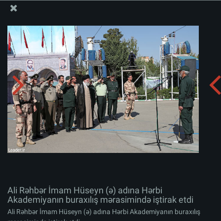
Ali Məqamlı Rəhbərin informasiya bloku
Ali Rəhbər İmam Hüseyn (ə) adına Hərbi Akademiyanın
buraxılış mərasimində iştirak etdi
Albomu yüklə:
zip
Ali Rəhbər İmam Hüseyn (ə) adına Hərbi
Akademiyanın buraxılış mərasimində iştirak etdi
Ali Rəhbər İmam Hüseyn (ə) adına Hərbi Akademiyanın buraxılış