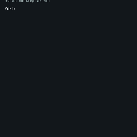
mərasimində iştirak etdi
Yüklə