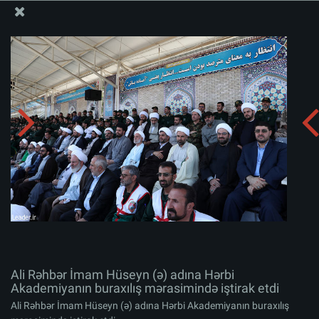
Ali Məqamlı Rəhbərin informasiya bloku
Ali Rəhbər İmam Hüseyn (ə) adına Hərbi Akademiyanın
buraxılış mərasimində iştirak etdi
Albomu yüklə:
zip
Ali Rəhbər İmam Hüseyn (ə) adına Hərbi
Akademiyanın buraxılış mərasimində iştirak etdi
Ali Rəhbər İmam Hüseyn (ə) adına Hərbi Akademiyanın buraxılış