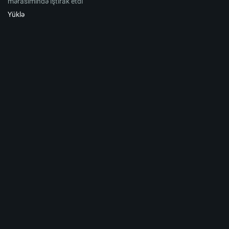
mərasimində iştirak etdi
Yüklə